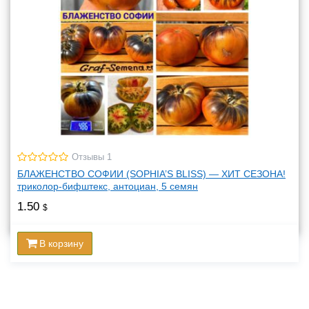
Отзывы 1
БЛАЖЕНСТВО СОФИИ (SOPHIA’S BLISS) — ХИТ СЕЗОНА!
триколор-бифштекс, антоциан, 5 семян
1.50
$
В корзину