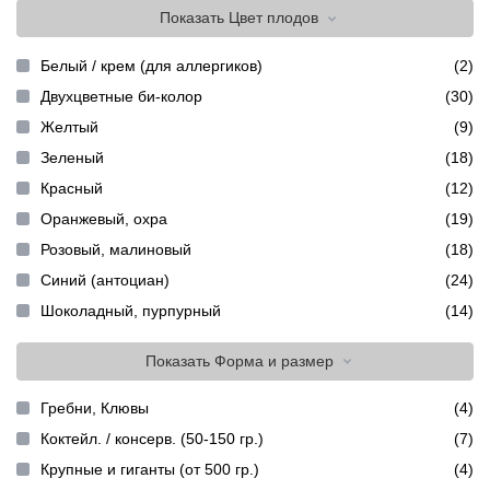
Показать
Цвет плодов
Белый / крем (для аллергиков)
(2)
Двухцветные би-колор
(30)
Желтый
(9)
Зеленый
(18)
Красный
(12)
Оранжевый, охра
(19)
Розовый, малиновый
(18)
Синий (антоциан)
(24)
Шоколадный, пурпурный
(14)
Показать
Форма и размер
Гребни, Клювы
(4)
Коктейл. / консерв. (50-150 гр.)
(7)
Крупные и гиганты (от 500 гр.)
(4)