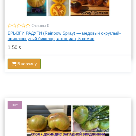
Отзывы 0
БРЫЗГИ РАДУГИ (Rainbow Spray) — медовый округлый-
приплюснутый биколор, антоциан, 5 семян
1.50
$
В корзину
Хит