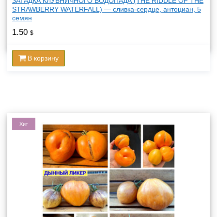
ЗАГАДКА КЛУБНИЧНОГО ВОДОПАДА (THE RIDDLE OF THE
STRAWBERRY WATERFALL) — сливка-сердце, антоциан, 5
семян
1.50
$
В корзину
Хит