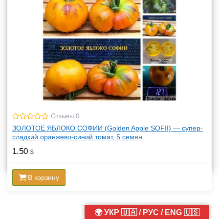
Отзывы 0
ЗОЛОТОЕ ЯБЛОКО СОФИИ (Golden Apple SOFII) — супер-
сладкий оранжево-синий томат, 5 семян
1.50
$
В корзину
🌍 УКР 🇺🇦 / РУС / ENG 🇺🇸