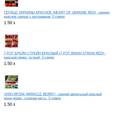
СЕРДЦЕ УКРАИНЫ КРАСНОЕ (HEART OF UKRAINE RED) - раннее
красное сердце с антоцианом, 5 семян
1.50
$
7 РОТ БРЕЙН СТРЕЙН КРАСНЫЙ (7 РОТ BRAIN STRAIN RED) -
красный перец, острый, 3 семян
1.50
$
ЧУДО-ЯГОДА (MIRACLE BERRY) - ранний ампельный красный
мини-черри, сложная кисть, 5 семян
1.50
$