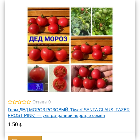
Отзывы 0
Гном ДЕД МОРОЗ РОЗОВЫЙ (Dwarf SANTA CLAUS, FAZER
FROST PINK) — ультра-ранний черри, 5 семян
1.50
$