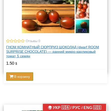
Отзывы 0
ГНОМ КОМНАТНЫЙ СЮРПРИЗ ШОКОЛАД (dwarf ROOM
SURPRISE CHOCOLATE) — ранний микро-карликовый
томат, 5 семян
1.50
$
В корзину
🌍 УКР 🇺🇦 / РУС / ENG 🇺🇸