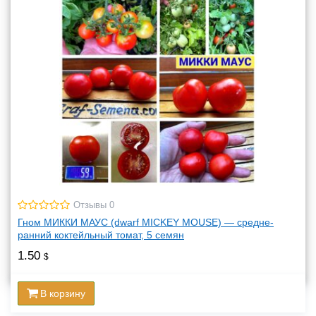
Отзывы 0
Гном МИККИ МАУС (dwarf MICKEY MOUSE) — средне-
ранний коктейльный томат, 5 семян
1.50
$
В корзину