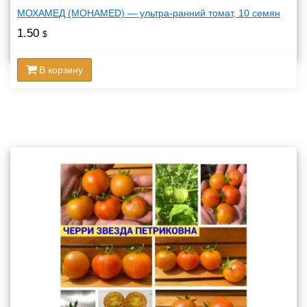
МОХАМЕД (MOHAMED) — ультра-ранний томат, 10 семян
1.50
$
В корзину