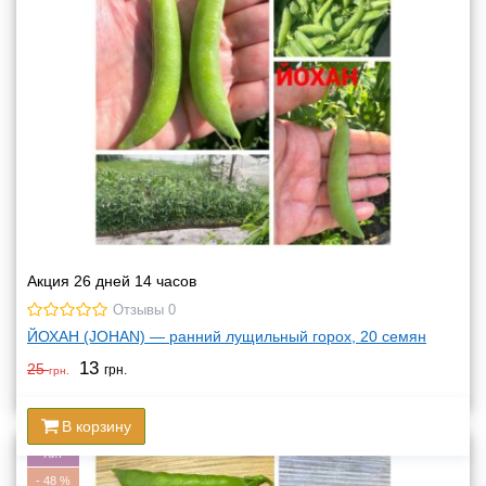
Акция 26 дней 14 часов
Отзывы 0
ЙОХАН (JOHAN) — ранний лущильный горох, 20 семян
13
25
грн.
грн.
В корзину
Хит
-
48
%