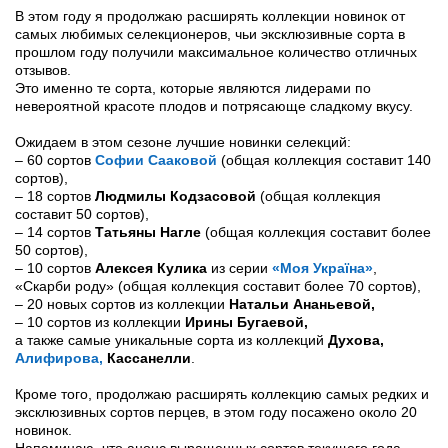
В этом году я продолжаю расширять коллекции новинок от
самых любимых селекционеров, чьи эксклюзивные сорта в
прошлом году получили максимальное количество отличных
отзывов.
Это именно те сорта, которые являются лидерами по
невероятной красоте плодов и потрясающе сладкому вкусу.
Ожидаем в этом сезоне лучшие новинки селекций:
– 60 сортов
Софии Сааковой
(общая коллекция составит 140
сортов),
– 18 сортов
Людмилы Кодзасовой
(общая коллекция
составит 50 сортов),
– 14 сортов
Татьяны Нагле
(общая коллекция составит более
50 сортов),
– 10 сортов
Алексея Кулика
из серии
«Моя Україна»
,
«Скарби роду» (общая коллекция составит более 70 сортов),
– 20 новых сортов из коллекции
Натальи Ананьевой,
– 10 сортов из коллекции
Ирины Бугаевой,
а также самые уникальные сорта из коллекций
Духова,
Алифирова,
Кассанелли
.
Кроме того, продолжаю расширять коллекцию самых редких и
эксклюзивных сортов перцев, в этом году посажено около 20
новинок.