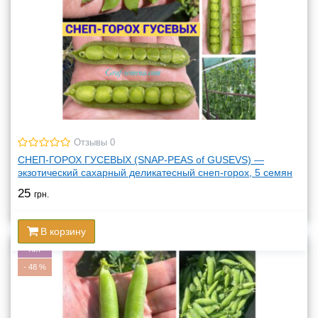
Отзывы 0
СНЕП-ГОРОХ ГУСЕВЫХ (SNAP-PEAS of GUSEVS) —
экзотический сахарный деликатесный снеп-горох, 5 семян
25
грн.
В корзину
Хит
-
48
%