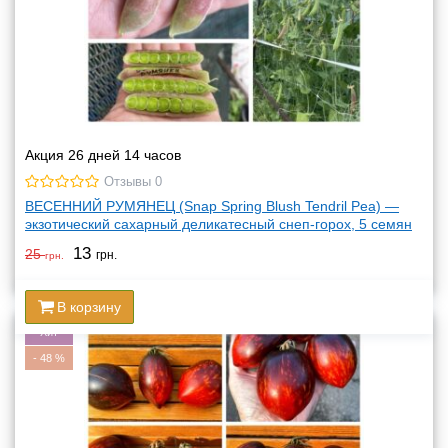
Акция 26 дней 14 часов
Отзывы 0
ВЕСЕННИЙ РУМЯНЕЦ (Snap Spring Blush Tendril Pea) —
экзотический сахарный деликатесный снеп-горох, 5 семян
13
25
грн.
грн.
В корзину
Хит
-
48
%