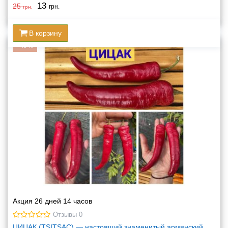
13
25
грн.
грн.
В корзину
-
48
%
Акция 26 дней 14 часов
Отзывы 0
ЦИЦАК (TSITSAC) — настоящий знаменитый армянский