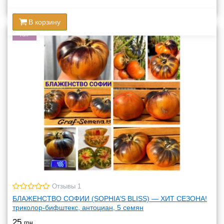
В корзину
Хит
Отзывы 1
БЛАЖЕНСТВО СОФИИ (SOPHIA’S BLISS) — ХИТ СЕЗОНА!
триколор-бифштекс, антоциан, 5 семян
25
грн.