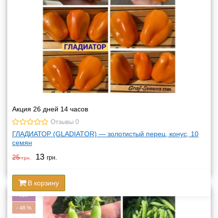
Акция 26 дней 14 часов
Отзывы 0
ГЛАДИАТОР (GLADIATOR) — золотистый перец, конус, 10
семян
13
25
грн.
грн.
В корзину
Хит
-
48
%