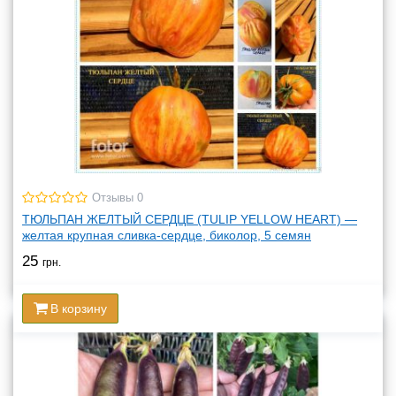
Отзывы 0
ТЮЛЬПАН ЖЕЛТЫЙ СЕРДЦЕ (TULIP YELLOW HEART) —
желтая крупная сливка-сердце, биколор, 5 семян
25
грн.
В корзину