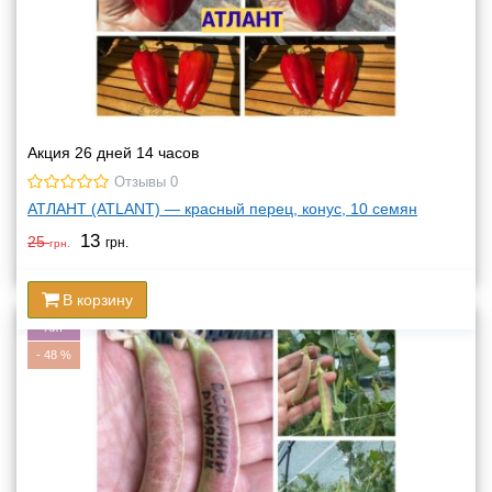
Акция 26 дней 14 часов
Отзывы 0
АТЛАНТ (ATLANT) — красный перец, конус, 10 семян
13
25
грн.
грн.
В корзину
Хит
-
48
%