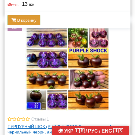
13
25
грн.
грн.
В корзину
Хит
Отзывы 1
ПУРПУРНЫЙ ШОК (PURPLE SHOCK) — уникальный
🌍 УКР 🇺🇦 / РУС / ENG 🇺🇸
чернильный черри, антоциан, 5 семян