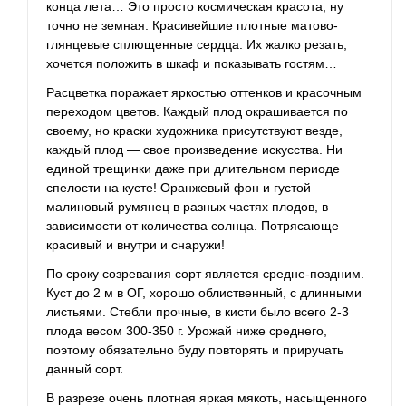
конца лета… Это просто космическая красота, ну
точно не земная. Красивейшие плотные матово-
глянцевые сплющенные сердца. Их жалко резать,
хочется положить в шкаф и показывать гостям…
Расцветка поражает яркостью оттенков и красочным
переходом цветов. Каждый плод окрашивается по
своему, но краски художника присутствуют везде,
каждый плод — свое произведение искусства. Ни
единой трещинки даже при длительном периоде
спелости на кусте! Оранжевый фон и густой
малиновый румянец в разных частях плодов, в
зависимости от количества солнца. Потрясающе
красивый и внутри и снаружи!
По сроку созревания сорт является средне-поздним.
Куст до 2 м в ОГ, хорошо облиственный, с длинными
листьями. Стебли прочные, в кисти было всего 2-3
плода весом 300-350 г. Урожай ниже среднего,
поэтому обязательно буду повторять и приручать
данный сорт.
В разрезе очень плотная яркая мякоть, насыщенного