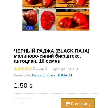
ЧЕРНЫЙ РАДЖА (BLACK RAJA)
малиново-синий бифштекс,
антоциан, 10 семян
Отзывы 0
Артикул:
К1-121
Категории:
Высокорослые
,
ТОМАТЫ
1.50
$
В корзину