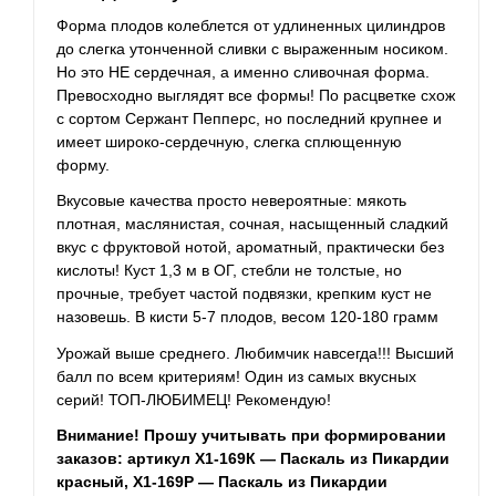
Форма плодов колеблется от удлиненных цилиндров
до слегка утонченной сливки с выраженным носиком.
Но это НЕ сердечная, а именно сливочная форма.
Превосходно выглядят все формы! По расцветке схож
с
сортом
Сержант Пепперс, но последний крупнее и
имеет широко-сердечную, слегка сплющенную
форму.
Вкусовые качества просто невероятные: мякоть
плотная, маслянистая, сочная, насыщенный сладкий
вкус с фруктовой нотой, ароматный, практически без
кислоты! Куст 1,3 м в ОГ, стебли не толстые, но
прочные, требует частой подвязки, крепким куст не
назовешь. В кисти 5-7 плодов, весом 120-180 грамм
Урожай выше среднего. Любимчик навсегда!!! Высший
балл по всем критериям! Один из самых вкусных
серий! ТОП-ЛЮБИМЕЦ! Рекомендую!
Внимание! Прошу учитывать при формировании
заказов: артикул Х1-169К — Паскаль из Пикардии
красный, Х1-169Р — Паскаль из Пикардии