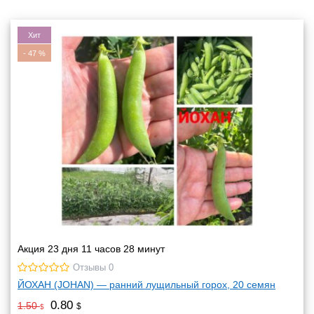
Хит
-
47
%
Акция 23 дня 11 часов 28 минут
Отзывы 0
ЙОХАН (JOHAN) — ранний лущильный горох, 20 семян
0.80
1.50
$
$