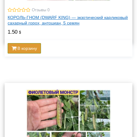
Отзывы 0
КОРОЛЬ-ГНОМ (DWARF KING) — экзотический карликовый
сахарный горох, антоциан, 5 семян
1.50
$
В корзину