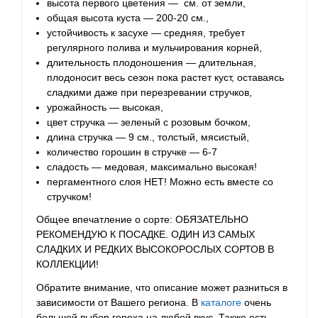
высота первого цветения — см. от земли,
общая высота куста — 200-20 см.,
устойчивость к засухе — средняя, требует
регулярного полива и мульчирования корней,
длительность плодоношения — длительная,
плодоносит весь сезон пока растет куст, оставаясь
сладкими даже при перезревании стручков,
урожайность — высокая,
цвет стручка — зеленый с розовым бочком,
длина стручка — 9 см., толстый, мясистый,
количество горошин в стручке — 6-7
сладость — медовая, максимально высокая!
пергаментного слоя НЕТ! Можно есть вместе со
стручком!
Общее впечатление о сорте: ОБЯЗАТЕЛЬНО
РЕКОМЕНДУЮ К ПОСАДКЕ. ОДИН ИЗ САМЫХ
СЛАДКИХ И РЕДКИХ ВЫСОКОРОСЛЫХ СОРТОВ В
КОЛЛЕКЦИИ!
Обратите внимание, что описание может разниться в
зависимости от Вашего региона. В
каталоге
очень
большой выбор гороха на любой вкус. Также есть