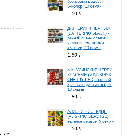
бронзовый медовый
биколор, 10 семян
1.50
$
ДАТТЕРИНИ ЧЕРНЫЙ
(DATTERINO BLACK) -
ранний очень сладкий
черри со сложными
кистями, 10 семян
1.50
$
МИНУСИНСКИЕ ЧЕРРИ
КРАСНЫЕ (MINUSINSK
CHERRY RED) - ранний
красный круглый черри,
10 семян
1.50
$
АЛИСКИНО СЕРДЦЕ
(ALISKINO SERDTSE) -
зеленое сердце, 5 семян
1.50
$
овным