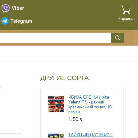
Viber
Корзина
Telegram
ДРУГИЕ СОРТА:
—
ИБИЗА ЕЛЕНЫ (Ibiza
Yelena F3) - ранний
красно-синий томат, 10
семян
1.50
$
ТАЙИН ДИ (TAYIN DY) -