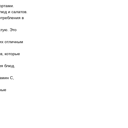
ортами.
люд и салатов.
отребления в
атую. Это
 их отличным
в, которые
ия блюд.
амин C,
ьные