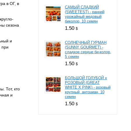
ра в ОГ, в
САМЫЙ СЛАДКИЙ
(SWEETEST) - ранний
урожайный медовый
кругло-
биколор, 10 семян
ины сезона
1.50
$
ьный и
СОЛНЕЧНЫЙ ГУРМАН
 при
(SUNNY GOURMET) -
сладкое сердце би-колор,
5 семян
1.50
$
БОЛЬШОЙ ГОЛУБОЙ х
РОЗОВЫЙ (GREAT
WHITE X PINK) - розовый
. Тот, кто
крупный, антоциан, 10
чная и
семян
1.50
$