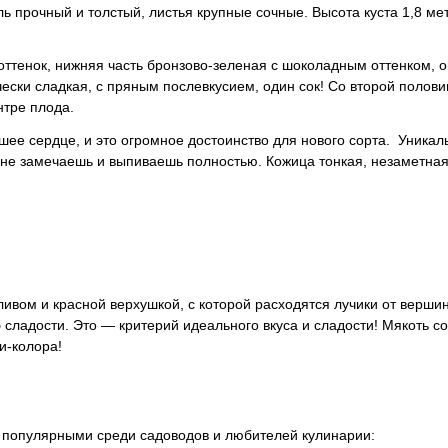
ь прочный и толстый, листья крупные сочные. Высота куста 1,8 мет
ттенок, нижняя часть бронзово-зеленая с шоколадным оттенком, о
ески сладкая, с пряным послевкусием, один сок! Со второй полов
нтре плода.
шее сердце, и это огромное достоинство для
нового сорта
. Уникал
 не замечаешь и выпиваешь полностью. Кожица тонкая, незаметная
вом и красной верхушкой, с которой расходятся лучики от вершины
 сладости. Это — критерий идеального вкуса и сладости!
Мякоть со
и-колора!
х популярными среди садоводов и любителей кулинарии: