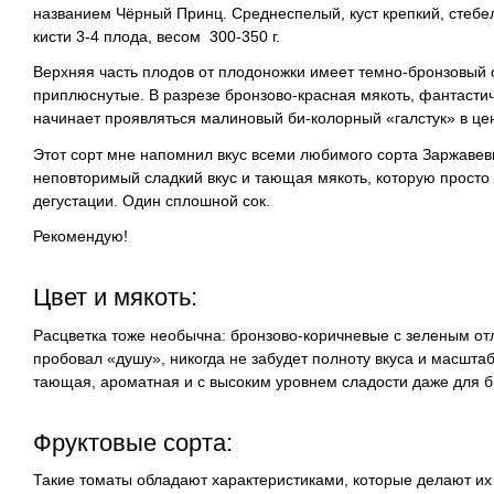
названием Чёрный Принц.
Среднеспелый, куст крепкий, стебел
кисти 3-4 плода, весом 300-350 г.
Верхняя часть плодов от плодоножки имеет темно-бронзовый о
приплюснутые. В разрезе бронзово-красная мякоть, фантастич
начинает проявляться малиновый би-колорный «галстук» в це
Этот сорт мне напомнил вкус всеми любимого сорта Заржавев
неповторимый сладкий вкус и тающая мякоть, которую просто
дегустации. Один сплошной сок.
Рекомендую!
Цвет и мякоть:
Расцветка тоже необычна: бронзово-коричневые с зеленым отли
пробовал «душу», никогда не забудет полноту вкуса и масштаб
тающая, ароматная и с высоким уровнем сладости даже для б
Фруктовые сорта:
Такие томаты обладают характеристиками, которые делают и