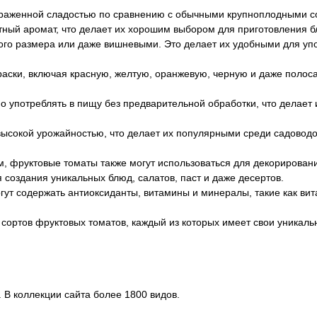
раженной сладостью по сравнению с обычными крупноплодными с
ый аромат, что делает их хорошим выбором для приготовления б
ого размера или даже вишневыми. Это делает их удобными для уп
аски, включая красную, желтую, оранжевую, черную и даже полос
 употреблять в пищу без предварительной обработки, что делает
ысокой урожайностью, что делает их популярными среди садоводо
м, фруктовые томаты также могут использоваться для декорирован
создания уникальных блюд, салатов, паст и даже десертов.
ут содержать антиоксиданты, витамины и минералы, такие как вит
сортов фруктовых томатов, каждый из которых имеет свои уникал
 В коллекции сайта более 1800 видов.