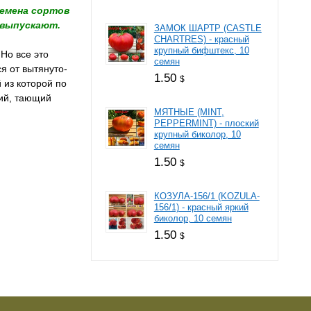
семена сортов
 выпускают.
ЗАМОК ШАРТР (CASTLE
CHARTRES) - красный
крупный бифштекс, 10
Но все это
семян
я от вытянуто-
1.50
$
 из которой по
кий, тающий
МЯТНЫЕ (MINT,
PEPPERMINT) - плоский
крупный биколор, 10
семян
1.50
$
КОЗУЛА-156/1 (KOZULA-
156/1) - красный яркий
биколор, 10 семян
1.50
$