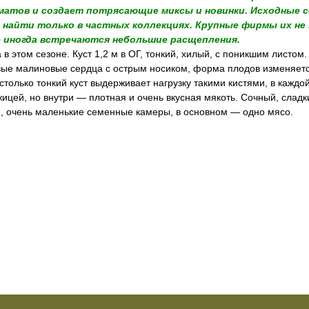
матов и создает потрясающие миксы и новинки. Исходные 
 найти только в частных коллекциях. Крупные фирмы их не
е иногда встречаются небольшие расщепления.
этом сезоне. Куст 1,2 м в ОГ, тонкий, хилый, с поникшим листом. 
вые малиновые сердца с острым носиком, форма плодов изменяетс
столько тонкий куст выдерживает нагрузку такими кистями, в каждой
жицей, но внутри — плотная и очень вкусная мякоть. Сочный, слад
о), очень маленькие семенные камеры, в основном — одно мясо.