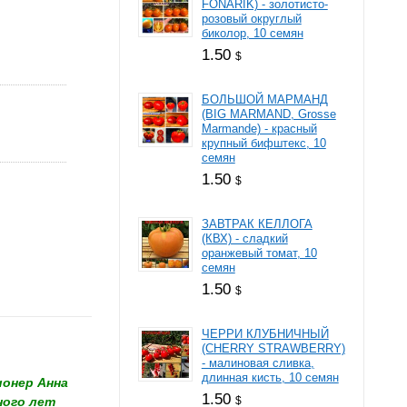
FONARIK) - золотисто-
розовый округлый
биколор, 10 семян
1.50
$
БОЛЬШОЙ МАРМАНД
(BIG MARMAND, Grosse
Marmande) - красный
крупный бифштекс, 10
семян
1.50
$
ЗАВТРАК КЕЛЛОГА
(КВХ) - сладкий
оранжевый томат, 10
семян
1.50
$
ЧЕРРИ КЛУБНИЧНЫЙ
(CHERRY STRAWBERRY)
- малиновая сливка,
длинная кисть, 10 семян
ионер Aннa
1.50
$
ного лет