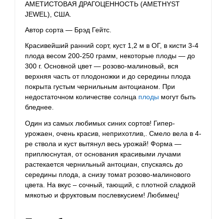
АМЕТИСТОВАЯ ДРАГОЦЕННОСТЬ (AMETHYST
JEWEL), США.
Автор сорта — Брэд Гейтс.
Красивейший ранний сорт, куст 1,2 м в ОГ, в кисти 3-4
плода весом 200-250 грамм, некоторые плоды — до
300 г. Основной цвет — розово-малиновый, вся
верхняя часть от плодоножки и до середины плода
покрыта густым чернильным антоцианом. При
недостаточном количестве солнца
плоды
могут быть
бледнее.
Один из самых любимых синих сортов! Гипер-
урожаен, очень красив, неприхотлив,. Смело вела в 4-
ре ствола и куст вытянул весь урожай! Форма —
приплюснутая, от основания красивыми лучами
растекается чернильный антоциан, спускаясь до
середины плода, а снизу томат розово-малинового
цвета. На вкус – сочный, тающий, с плотной сладкой
мякотью и фруктовым послевкусием! Любимец!