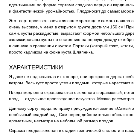
идентичными по форме сортами сладкого перца он кардинал
и фантастической урожайностью. Плодоносит до самых мороз
Этот сорт произвел впечатляющее зрелище с самого начала се
очень высокие, у меня в открытом грунте достигли 150 см! П
сами, кусты раскидистые, вырастают формой небольшого дере
зафиксированы кусты по состоянию на первую декаду октября:
шляпника в сравнении с кустом Портеки (который тоже, кстати
просто карликом на фоне куста Шляпника.
ХАРАКТЕРИСТИКИ
Я даже не подвязывала их к опоре, они прекрасно держат себ
ветром. Весь куст просто усеян плодами, которые нарастают в
Плоды медленно окрашиваются с зеленого в оранжевый, пото
плод — отдельное произведение искусства. Можно рассмотрет
Данному сорту перца по праву присуждается звание «Самый экз
необычный сладкий вид. Сам перец действительно абсолютно с
ароматным, несмотря на небольшой размер плодов.
Окраска плодов зеленая в стадии технической спелости и нас