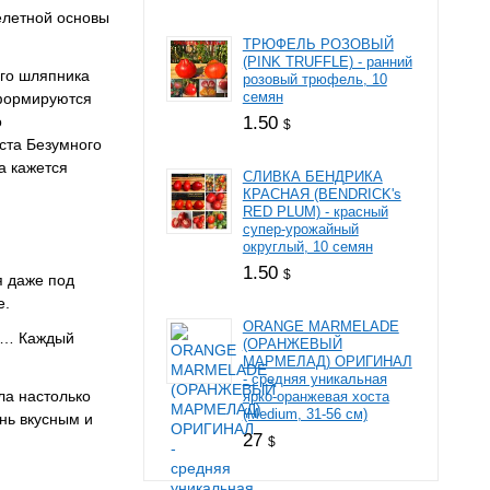
елетной основы
ТРЮФЕЛЬ РОЗОВЫЙ
(PINK TRUFFLE) - ранний
ого шляпника
розовый трюфель, 10
семян
 формируются
1.50
о
$
уста Безумного
а кажется
СЛИВКА БЕНДРИКА
КРАСНАЯ (BENDRICK's
RED PLUM) - красный
супер-урожайный
округлый, 10 семян
1.50
$
я даже под
е.
ORANGE MARMELADE
ов… Каждый
(ОРАНЖЕВЫЙ
МАРМЕЛАД) ОРИГИНАЛ
- средняя уникальная
ла настолько
ярко-оранжевая хоста
(Medium, 31-56 см)
нь вкусным и
27
$