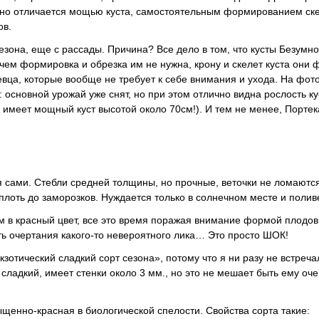
ьно отличается мощью куста, самостоятельным формированием ск
ов.
зона, еще с рассады. Причина? Все дело в том, что кусты Безумн
ричем формировка и обрезка им не нужна, крону и скелет куста они
вца, которые вообще не требует к себе внимания и ухода. На фот
 основной урожай уже снят, но при этом отлично видна рослость к
, имеет мощный куст высотой около 70см!). И тем не менее, Портек
я сами. Стебли средней толщины, но прочные, веточки не ломаютс
плоть до заморозков. Нуждается только в солнечном месте и полив
м в красный цвет, все это время поражая внимание формой плод
ь очертания какого-то невероятного лика… Это просто ШОК!
отический сладкий сорт сезона», потому что я ни разу не встреча
ладкий, имеет стенки около 3 мм., но это не мешает быть ему оче
ыщенно-красная в биологической спелости. Свойства сорта такие: