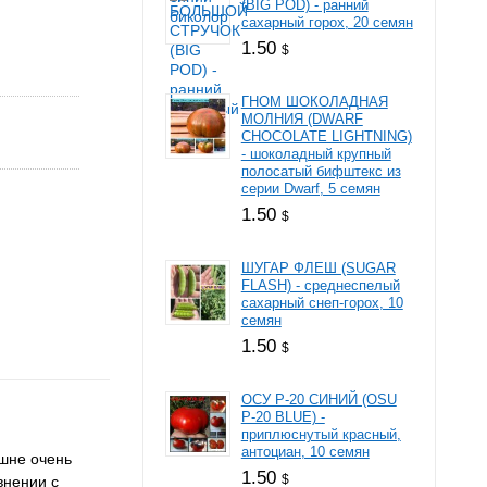
(BIG POD) - ранний
сахарный горох, 20 семян
1.50
$
ГНОМ ШОКОЛАДНАЯ
МОЛНИЯ (DWARF
CHOCOLATE LIGHTNING)
- шоколадный крупный
полосатый бифштекс из
серии Dwarf, 5 семян
1.50
$
ШУГАР ФЛЕШ (SUGAR
FLASH) - среднеспелый
сахарный снеп-горох, 10
семян
1.50
$
OСУ Р-20 СИНИЙ (OSU
P-20 BLUE) -
приплюснутый красный,
антоциан, 10 семян
шне очень
1.50
$
внении с