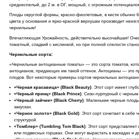
среднеспелый, до 2 м. в ОГ, мощный, с огромным потенциалом
Плоды округлой формы, красно-фиолетовые, в
кисти
обычно 6-
цвета у основания и ярко-красной верхушки производит неиз
чернильным!
Впечатляющая Урожайность, действительно высочайшая! Очень
томатный, сладкий с кислинкой, но при полной спелости стан
Чернильные сорта:
«Чернильные антоцианные томаты» — это сорта томатов, кот
антоцианов, придающих им такой оттенок. Антоцианы — это пр
плодов. Вот некоторые примеры сортов чернильных антоциан
«Черная красавица» (Black Beauty)
: Этот сорт имеет глу
«Черный принц» (Black Prince)
: Сизо-пурпурный с черным 
«Черный зайчик» (Black Cherry)
: Маленькие черные плоды 
закусках.
«Черное золото» (Black Gold)
: Этот сорт сочетает в себе
структурой.
«Томблер» (Tumbling Tom Black)
: Этот сорт представляе
или подвесных горшках. Они могут вырастать в каскадах и д