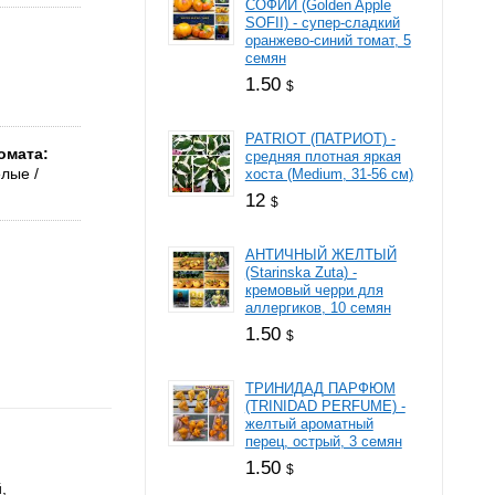
СОФИИ (Golden Apple
SOFII) - супер-сладкий
оранжево-синий томат, 5
семян
1.50
$
PATRIOT (ПАТРИОТ) -
омата
средняя плотная яркая
елые
хоста (Medium, 31-56 см)
12
$
АНТИЧНЫЙ ЖЕЛТЫЙ
(Starinska Zuta) -
кремовый черри для
аллергиков, 10 семян
1.50
$
ТРИНИДАД ПАРФЮМ
(TRINIDAD PERFUME) -
желтый ароматный
перец, острый, 3 семян
1.50
$
,