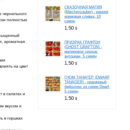
СКАЗОЧНАЯ МАГИЯ
(Märchenzauber) - ранняя
е чернильного
кремовая сливка, 10
ески полностью
семян
1.50
$
насыщенный
я, ароматная.
ПРИЗРАК ГРАФТОН
(GHOST GRAFTON) -
малиновое сердце,
антоциан, 5 семян
чия
1.50
$
влиять на цвет
ГНОМ ТАНАГЕР (DWARF
TANAGER) - оранжевый
бифштекс из серии Dwarf,
5 семян
т в салатах и
1.50
$
им вкусом и
ь в горшках