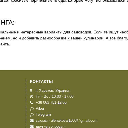
лагает красивые чернильные плоды, которые могут использоваться 
НГА:
кальные и интересные варианты для садоводов. Если те ищут нео
ением, но и добавить разнообразие к вашей кулинарии. А все благ
айта.
КОНТАКТЫ
г. Харьков, Украина
Пн - Вс / 10:00 - 17:00
+38 063 751-12-65
Viber
Telegram
заказы - alenakoval1008@gmail.com
другие вопросы -