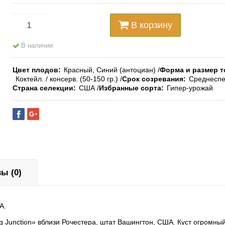
В корзину
В наличии
Цвет плодов
Красный, Синий (антоциан)
Форма и размер т
Коктейл. / консерв. (50-150 гр.)
Срок созревания
Среднесп
Страна селекции
США
Избранные сорта
Гипер-урожай
ы (0)
А.
g Junction» вблизи Рочестера, штат Вашингтон, США. Куст огромный