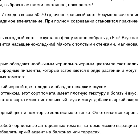
, выбрасывает кисти постоянно, пока растет!
7 плодов весом 50-70 гр, очень красивый сорт. Безумное сочетани
гладимое впечатление. При полном созревании становится практич
 выгодный сорт – с куста по факту можно собрать до 5 кг! Вкус 
овится насыщенно-сладким! Мякоть с толстыми стенками, малинова
орые обладают необычным чернильно-черным цветом за счет нали
иродные пигменты, которые встречаются в ряде растений и могут 
ных томатов:
бокий черный цвет плодов и обладает сладким вкусом.
оттенком, этот сорт томата имеет плотную текстуру и богатый вкус.
этого сорта имеют интенсивный вкус и могут добавить яркий акцен
 черный цвет и некоторые золотистые оттенки. Он отличается хорош
т собой чернильные антоцианные томаты, которые можно выращиват
обавлять яркий акцент на балконах или террасах.