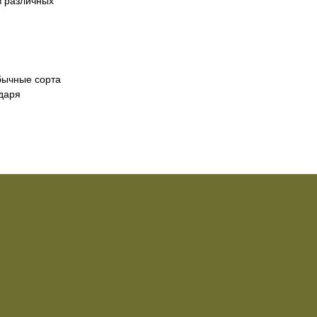
в различных
бычные сорта
одаря