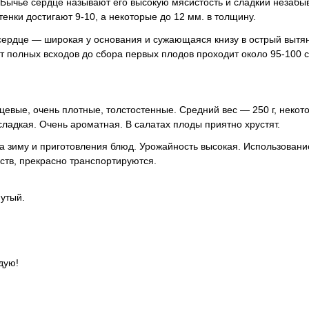
 Бычье сердце называют его высокую мясистость и сладкий незабы
тенки достигают 9-10, а некоторые до 12 мм. в толщину.
ердце — широкая у основания и сужающаяся книзу в острый вытян
От полных всходов до сбора первых плодов проходит около 95-100 с
евые, очень плотные, толстостенные. Средний вес — 250 г, некот
сладкая. Очень ароматная. В салатах плоды приятно хрустят.
а зиму и приготовления блюд. Урожайность высокая. Использовани
еств, прекрасно транспортируются.
утый.
дую!