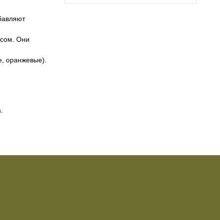
обавляют
усом. Они
е, оранжевые).
.