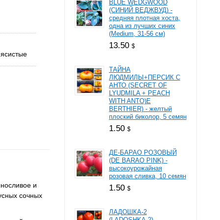
BLUE WEDGWOOD
(СИНИЙ ВЕДЖВУД) -
средняя плотная хоста,
одна из лучших синих
(Medium, 31-56 см)
13.50
$
мясистые
ТАЙНА
ЛЮДМИЛЫ+ПЕРСИК С
АНТО (SECRET OF
LYUDMILA + PEACH
WITH ANTO)E
BERTHIER) - желтый
плоский биколор, 5 семян
1.50
$
ДЕ-БАРАО РОЗОВЫЙ
(DE BARAO PINK) -
высокоурожайная
розовая сливка, 10 семян
ыносливое и
1.50
$
усных сочных
ЛАДОШКА-2
(LADOSHKA-2) -