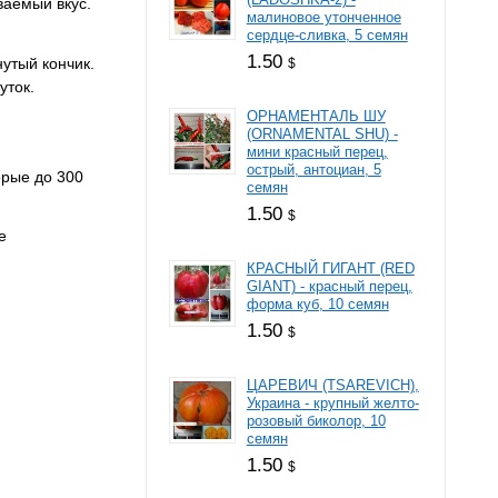
ваемый вкус.
малиновое утонченное
сердце-сливка, 5 семян
1.50
утый кончик.
$
уток.
ОРНАМЕНТАЛЬ ШУ
(ORNAMENTAL SHU) -
мини красный перец,
острый, антоциан, 5
орые до 300
семян
1.50
$
е
КРАСНЫЙ ГИГАНТ (RED
GIANT) - красный перец,
форма куб, 10 семян
1.50
$
ЦАРЕВИЧ (TSAREVICH),
Украина - крупный желто-
розовый биколор, 10
семян
1.50
$