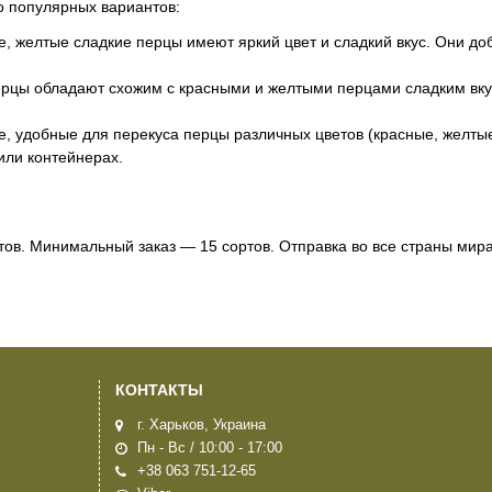
ко популярных вариантов:
ые, желтые сладкие перцы имеют яркий цвет и сладкий вкус. Они д
ерцы обладают схожим с красными и желтыми перцами сладким вк
е, удобные для перекуса перцы различных цветов (красные, желты
или контейнерах.
тов. Минимальный заказ — 15 сортов. Отправка во все страны мира
КОНТАКТЫ
г. Харьков, Украина
Пн - Вс / 10:00 - 17:00
+38 063 751-12-65