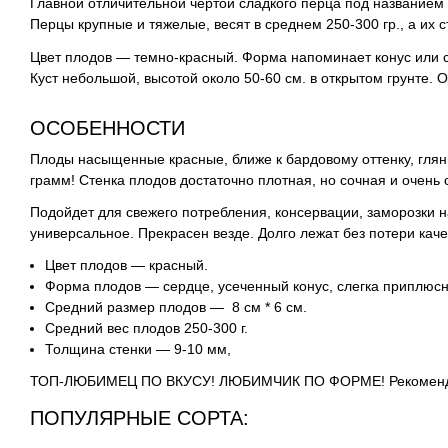
Главной отличительной чертой сладкого перца под названием
Перцы крупные и тяжелые, весят в среднем 250-300 гр., а их с
Цвет плодов — темно-красный. Форма напоминает конус или с
Куст небольшой, высотой около 50-60 см. в открытом грунте. 
ОСОБЕННОСТИ
Плоды насыщенные красные, ближе к бардовому оттенку, глянц
грамм! Стенка плодов достаточно плотная, но сочная и очень 
Подойдет для свежего потребления, консервации, заморозки н
универсальное. Прекрасен везде.
Долго лежат без потери кач
Цвет плодов — красный.
Форма плодов — сердце, усеченный конус, слегка приплюсн
Средний размер плодов — 8 см * 6 см.
Средний вес плодов 250-300 г.
Толщина стенки — 9-10 мм,
ТОП-ЛЮБИМЕЦ ПО ВКУСУ! ЛЮБИМЧИК ПО ФОРМЕ! Рекомен
ПОПУЛЯРНЫЕ СОРТА: