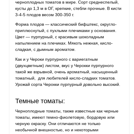
черноплодных томатов в мире.
Сорт среднеспелый,
кусты до 1,3 м в ОГ, крепкие, стебли прочные. В кисти
3-4-5
плодов
весом 300-350 г.
Форма плодов — классический бифштекс, округло-
приплюснутый, с пухлыми плечиками у основания.
Цвет — пурпурный, с красивым шоколадным
напылением на плечиках. Мякоть нежная, кисло-
сладкая, с дымным ароматом.
Как и у Чероки пурпурного с вариегатным
(двухцветным) листом, вкус у Черокки пурпурного
такой же взрывной, очень ароматный, насыщенный
томатный, для любителей кисло-сладких томатов.
Урожай сорта Черокки пурпурный довольно высокий.
Темные томаты:
Черноплодные томаты, также известные как черные
томаты, имеют темно-фиолетовую, бордовую или
черную окраску. Они отличаются не только
необычной внешностью, но и некоторыми