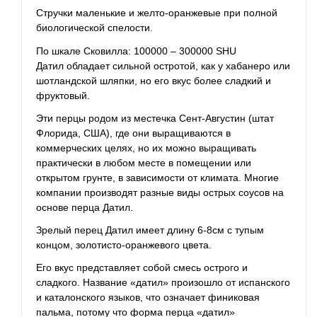
Стручки маленькие и желто-оранжевые при полной
биологической спелости.
По шкале Сковилла: 100000 – 300000 SHU
Датил обладает сильной остротой, как у хабанеро или
шотландской шляпки, но его вкус более сладкий и
фруктовый.
Эти перцы родом из местечка Сент-Августин (штат
Флорида, США), где они выращиваются в
коммерческих целях, но их можно выращивать
практически в любом месте в помещении или
открытом грунте, в зависимости от климата. Многие
компании производят разные виды острых соусов на
основе перца Датил.
Зрелый перец Датил имеет длину 6-8см с тупым
концом, золотисто-оранжевого цвета.
Его вкус представляет собой смесь острого и
сладкого. Название «датил» произошло от испанского
и каталонского языков, что означает финиковая
пальма, потому что форма перца «датил»