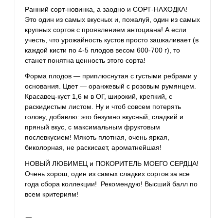
Ранний сорт-новинка, а заодно и СОРТ-НАХОДКА!
Это один из самых вкусных и, пожалуй, один из самых
крупных сортов
с проявлением антоциана! А если
учесть, что урожайность кустов просто зашкаливает (в
каждой кисти по 4-5 плодов весом 600-700 г), то
станет понятна ценность этого сорта!
Форма плодов — приплюснутая с густыми ребрами у
основания. Цвет — оранжевый с розовым румянцем.
Красавец-куст 1,6 м в ОГ, широкий, крепкий, с
раскидистым листом. Ну и чтоб совсем потерять
голову, добавлю: это безумно вкусный, сладкий и
пряный вкус, с максимальным фруктовым
послевкусием! Мякоть плотная, очень яркая,
биколорная, не раскисает, ароматнейшая!
НОВЫЙ ЛЮБИМЕЦ и ПОКОРИТЕЛЬ МОЕГО СЕРДЦА!
Очень хорош, один из самых сладких сортов за все
года сбора коллекции! Рекомендую! Высший балл по
всем критериям!