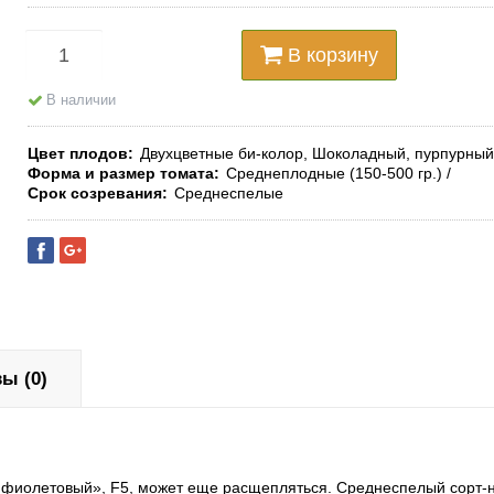
В корзину
В наличии
Цвет плодов
Двухцветные би-колор, Шоколадный, пурпурный
Форма и размер томата
Среднеплодные (150-500 гр.)
Срок созревания
Среднеспелые
ы (0)
а фиолетовый», F5, может еще расщепляться.
Среднеспелый сорт-н