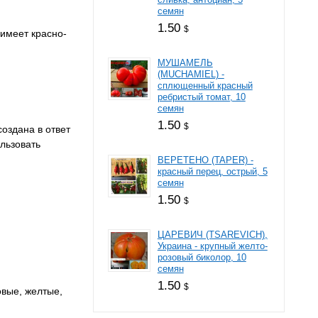
семян
1.50
$
 имеет красно-
МУШАМЕЛЬ
(MUCHAMIEL) -
сплющенный красный
ребристый томат, 10
семян
1.50
$
оздана в ответ
льзовать
ВЕРЕТЕНО (TAPER) -
красный перец, острый, 5
семян
1.50
$
ЦАРЕВИЧ (TSAREVICH),
Украина - крупный желто-
розовый биколор, 10
семян
1.50
$
овые, желтые,