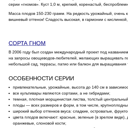
серии «гномов». Куст 1,0 м, крепкий, коренастый, беспроблем
Масса плодов 150-230 грамм. На редкость урожайный, очень 
вишневый оттенок! Сладость высокая, в гармонии с кислинкой
СОРТА ГНОМ
В 2006 году был создан международный проект под названием 
на запросы овощеводов-любителей, желающих выращивать пом
небольшой сад, террасы, патио или балкон для выращивания 
ОСОБЕННОСТИ СЕРИИ
привлекательные, урожайные, высота до 140 см в зависимос
все культивары являются сортами, а не гибридами;
темная, плотная морщинистая листва, толстый центральный
плоды — всех размеров и форм, в том числе, крупноплодные
широкий выбор оттенков вкуса: сладкие, островатые, фрукт
цвета плодов включают: красные, зеленые (в зрелом виде),
оранжевые, слоновой кости;