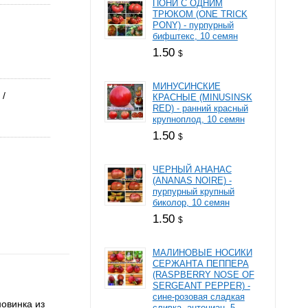
ПОНИ С ОДНИМ
ТРЮКОМ (ONE TRICK
PONY) - пурпурный
бифштекс, 10 семян
1.50
$
МИНУСИНСКИЕ
КРАСНЫЕ (MINUSINSK
RED) - ранний красный
крупноплод, 10 семян
1.50
$
ЧЕРНЫЙ АНАНАС
(ANANAS NOIRE) -
пурпурный крупный
биколор, 10 семян
1.50
$
МАЛИНОВЫЕ НОСИКИ
СЕРЖАНТА ПЕППЕРА
(RASPBERRY NOSE OF
SERGEANT PEPPER) -
сине-розовая сладкая
овинка из
сливка, антоциан, 5