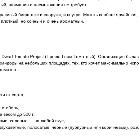
ный, внимания и пасынкования не требует.
красивый бифштекс и снаружи, и внутри. Мякоть вообще ярчайшая,
, плотный, но сочный и очень ароматный.
Dwarf Tomato Project (Проект Гном Томатный). Организация была с
идоры на небольших площадях, тех, кто хочет максимально испо
томатов.
ти от сорта;
 стебель;
 весом до 500 г;
овые, соленые — на любой вкус;
 двухцветные, полосатые, черные (пурпурный или коричневый), роз