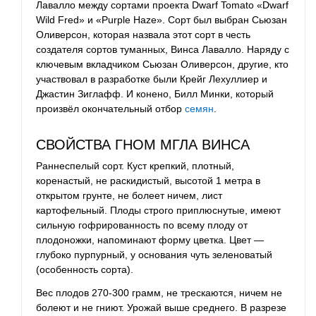
Лавалло между сортами проекта Dwarf Tomato «Dwarf
Wild Fred» и «Purple Haze». Сорт был выбран Сьюзан
Оливерсон, которая назвала этот сорт в честь
создателя сортов туманных, Винса Лавалло. Наряду с
ключевым вкладчиком Сьюзан Оливерсон, другие, кто
участвовал в разработке были Крейг Лехуллиер и
Джастин Зиглафф. И конено, Билл Минки, который
произвёл окончательный отбор
семян
.
СВОЙСТВА ГНОМ МГЛА ВИНСА
Раннеспелый сорт. Куст крепкий, плотный,
коренастый, не раскидистый, высотой 1 метра в
открытом грунте, не болеет ничем, лист
картофельный. Плоды строго приплюснутые, имеют
сильную гофрированность по всему плоду от
плодоножки, напоминают форму цветка. Цвет —
глубоко пурпурный, у основания чуть зеленоватый
(особенность сорта).
Вес плодов 270-300 грамм, не трескаются, ничем не
болеют и не гниют. Урожай выше среднего. В разрезе