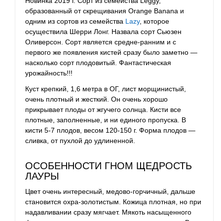
Новинка 2019 г. Сорт из семейства Leggy,
образованный от скрещивания Orange Banana и
одним из сортов из семейства
Lazy
, которое
осуществила Шерри Лонг. Назвала сорт Сьюзен
Оливерсон. Сорт является средне-ранним и с
первого же появления кистей сразу было заметно —
насколько сорт плодовитый. Фантастическая
урожайность!!!
Куст крепкий, 1,6 метра в ОГ, лист морщинистый,
очень плотный и жесткий. Он очень хорошо
прикрывает плоды от жгучего солнца. Кисти все
плотные, заполненные, и ни единого пропуска. В
кисти 5-7 плодов, весом 120-150 г. Форма плодов —
сливка, от пухлой до удлиненной.
ОСОБЕННОСТИ ГНОМ ЩЕДРОСТЬ
ЛАУРЫ
Цвет очень интересный, медово-горчичный, дальше
становится охра-золотистым. Кожица плотная, но при
надавливании сразу мягчает. Мякоть насыщенного