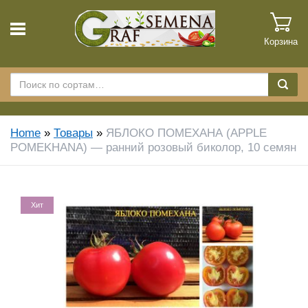
Корзина
Home
»
Товары
»
ЯБЛОКО ПОМЕХАНА (APPLE
POMEKHANA) — ранний розовый биколор, 10 семян
Хит