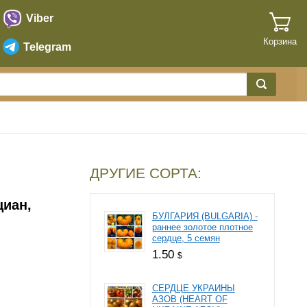
Viber
Корзина
Telegram
ДРУГИЕ СОРТА:
циан,
БУЛГАРИЯ (BULGARIA) -
раннее золотое плотное
сердце, 5 семян
1.50
$
СЕРДЦЕ УКРАИНЫ
АЗОВ (HEART OF