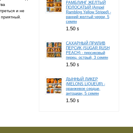
РАМБЛИНГ ЖЕЛТЫЙ
тва
ПОЛОСАТЫЙ (Ampel
треться и не
Rambling Yellow Striped) -
ь приятный.
ранний желтый черри, 5
семян
1.50
$
САХАРНЫЙ ПРИЛИВ
ПЕРСИК (SUGAR RUSH
PEACH) - персиковый
перец, острый, 3 семян
1.50
$
ДЫННЫЙ ЛИКЕР
(MELONS LIQUEUR) -
оранжевое сердце,
антоциан, 5 семян
1.50
$