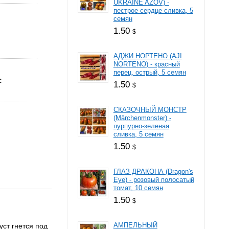
UKRAINE AZOV) -
пестрое сердце-сливка, 5
семян
1.50
$
АДЖИ НОРТЕНО (AJI
NORTENO) - красный
перец, острый, 5 семян
1.50
$
СКАЗОЧНЫЙ МОНСТР
(Märchenmonster) -
пурпурно-зеленая
сливка, 5 семян
1.50
$
ГЛАЗ ДРАКОНА (Dragon's
Eye) - розовый полосатый
томат, 10 семян
1.50
$
АМПЕЛЬНЫЙ
уст гнется под