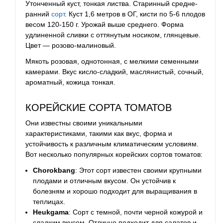
Утонченный куст, тонкая листва.
Старинный средне-
ранний
сорт
. Куст 1,6 метров в ОГ, кисти по 5-6 плодов
весом 120-150 г. Урожай выше среднего.
Форма
удлиненной сливки с оттянутым носиком, глянцевые.
Цвет — розово-малиновый.
Мякоть розовая, однотонная, с мелкими семенными
камерами. Вкус кисло-сладкий, маслянистый, сочный,
ароматный, кожица тонкая.
КОРЕЙСКИЕ СОРТА ТОМАТОВ
Они известны своими уникальными
характеристиками, такими как вкус, форма и
устойчивость к различным климатическим условиям.
Вот несколько популярных корейских сортов томатов:
Chorokbang
: Этот сорт известен своими крупными
плодами и отличным вкусом. Он устойчив к
болезням и хорошо подходит для выращивания в
теплицах.
Heukgama
: Сорт с темной, почти черной кожурой и
сладким вкусом. Отлично подходит для салатов и