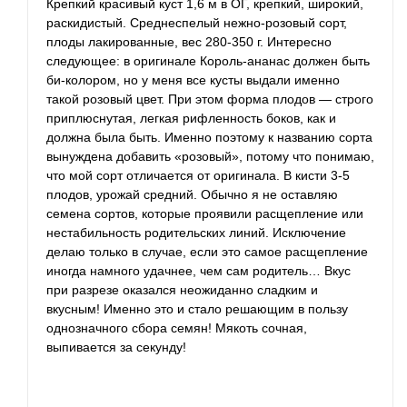
Крепкий красивый куст 1,6 м в ОГ, крепкий, широкий,
раскидистый. Среднеспелый нежно-розовый сорт,
плоды лакированные, вес 280-350 г. Интересно
следующее: в оригинале Король-ананас должен быть
би-колором, но у меня все кусты выдали именно
такой розовый цвет. При этом форма плодов — строго
приплюснутая, легкая рифленность боков, как и
должна была быть. Именно поэтому к названию сорта
вынуждена добавить «розовый», потому что понимаю,
что мой сорт отличается от оригинала. В кисти 3-5
плодов, урожай средний. Обычно я не оставляю
семена сортов, которые проявили расщепление или
нестабильность родительских линий. Исключение
делаю только в случае, если это самое расщепление
иногда намного удачнее, чем сам родитель… Вкус
при разрезе оказался неожиданно сладким и
вкусным! Именно это и стало решающим в пользу
однозначного сбора семян! Мякоть сочная,
выпивается за секунду!