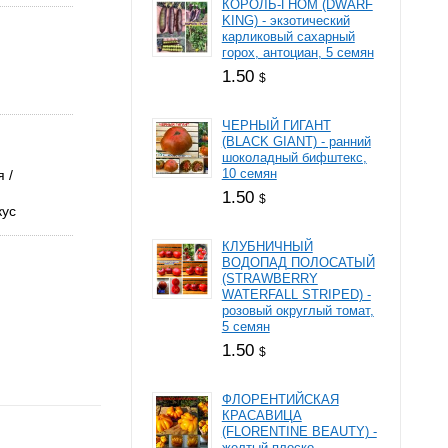
КОРОЛЬ-ГНОМ (DWARF
KING) - экзотический
карликовый сахарный
горох, антоциан, 5 семян
1.50
$
ЧЕРНЫЙ ГИГАНТ
(BLACK GIANT) - ранний
шоколадный бифштекс,
10 семян
я
1.50
$
кус
КЛУБНИЧНЫЙ
ВОДОПАД ПОЛОСАТЫЙ
(STRAWBERRY
WATERFALL STRIPED) -
розовый округлый томат,
5 семян
1.50
$
ФЛОРЕНТИЙСКАЯ
КРАСАВИЦА
(FLORENTINE BEAUTY) -
желтый плоско-