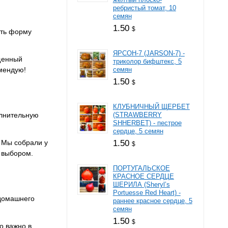
ребристый томат, 10
семян
1.50
$
ать форму
ЯРСОН-7 (JARSON-7) -
щенный
триколор бифштекс, 5
мендую!
семян
1.50
$
КЛУБНИЧНЫЙ ЩЕРБЕТ
олнительную
(STRAWBERRY
SHHERBET) - пестрое
сердце, 5 семян
. Мы собрали у
1.50
$
с выбором.
ПОРТУГАЛЬСКОЕ
КРАСНОЕ СЕРДЦЕ
ШЕРИЛА (Sheryl’s
Portuesse Red Heart) -
 домашнего
раннее красное сердце, 5
семян
1.50
$
о важно в