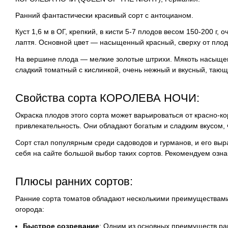
Ранний фантастически красивый
сорт с антоцианом
.
Куст 1,6 м в ОГ, крепкий, в кисти 5-7 плодов весом 150-200 
лаптя. Основной цвет — насыщенный красный, сверху от пло
На вершине плода — мелкие золотые штрихи. Мякоть насыще
сладкий томатный с кислинкой, очень нежный и вкусный, та
Свойства сорта КОРОЛЕВА НОЧИ:
Окраска плодов этого сорта может варьироваться от красно-к
привлекательность. Они обладают богатым и сладким вкусом,
Сорт стал популярным среди садоводов и гурманов, и его выра
себя на сайте большой выбор таких сортов. Рекомендуем ознак
Плюсы ранних сортов:
Ранние сорта томатов обладают несколькими преимуществам
огорода:
Быстрое созревание
: Одним из основных преимуществ ран