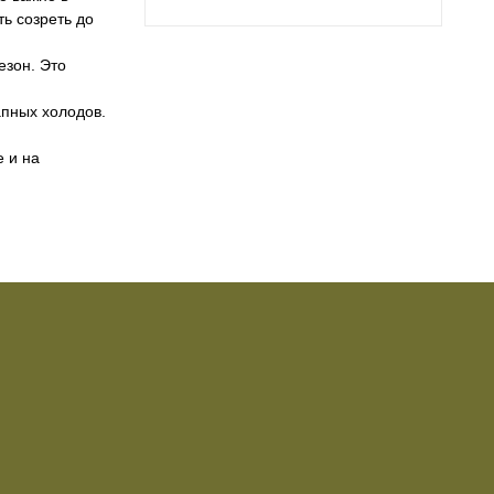
ь созреть до
езон. Это
апных холодов.
е и на