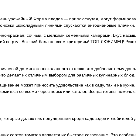
г, очень урожайный! Форма плодов — приплюснутая, могут формиров
доножки шоколадными линиями спускаются антоциановые плечики.
нно-красная, сочный, с мелкими семенными камерами. Вкус насы
ющий во рту. Высший балл по всем критериям! ТОП-ЛЮБИМЕЦ! Реко
оричневой до мягкого шоколадного оттенка, что добавляет ему доп
 что делает их отличным выбором для различных кулинарных блюд.
щивание может приносить удовольствие как в саду, так и на кухне
омиться со всеми через поиск или каталог. Всегда готовы помочь 
и, которые делают их популярными среди садоводов и любителей
них сортов томатов является их быстрое созревание. Это особенн