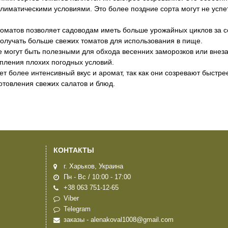
лиматическими условиями. Это более поздние сорта могут не успет
томатов позволяет садоводам иметь больше урожайных циклов за с
получать больше свежих томатов для использования в пище.
же могут быть полезными для обхода весенних заморозков или внез
упления плохих погодных условий.
ует более интенсивный вкус и аромат, так как они созревают быстре
отовления свежих салатов и блюд.
КОНТАКТЫ
г. Харьков, Украина
Пн - Вс / 10:00 - 17:00
+38 063 751-12-65
Viber
Telegram
заказы - alenakoval1008@gmail.com