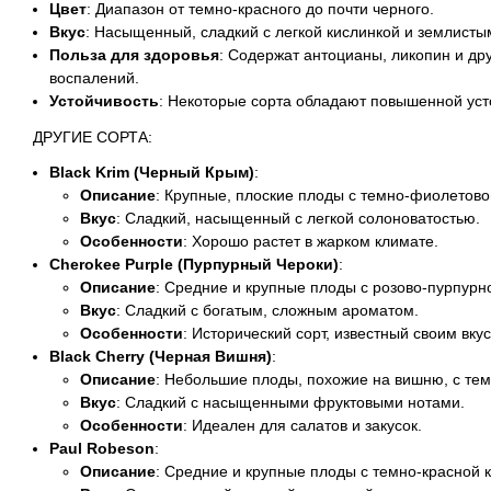
Цвет
: Диапазон от темно-красного до почти черного.
Вкус
: Насыщенный, сладкий с легкой кислинкой и землисты
Польза для здоровья
: Содержат антоцианы, ликопин и др
воспалений.
Устойчивость
: Некоторые сорта обладают повышенной уст
ДРУГИЕ СОРТА:
Black Krim (Черный Крым)
:
Описание
: Крупные, плоские плоды с темно-фиолетово
Вкус
: Сладкий, насыщенный с легкой солоноватостью.
Особенности
: Хорошо растет в жарком климате.
Cherokee Purple (Пурпурный Чероки)
:
Описание
: Средние и крупные плоды с розово-пурпурн
Вкус
: Сладкий с богатым, сложным ароматом.
Особенности
: Исторический сорт, известный своим вку
Black Cherry (Черная Вишня)
:
Описание
: Небольшие плоды, похожие на вишню, с те
Вкус
: Сладкий с насыщенными фруктовыми нотами.
Особенности
: Идеален для салатов и закусок.
Paul Robeson
:
Описание
: Средние и крупные плоды с темно-красной 