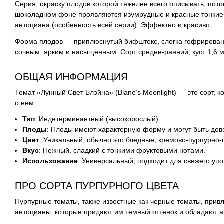
Серия, окраску плодов которой тяжелее всего описывать, пото
шоколадном фоне проявляются изумрудные и красные тонкие 
антоциана (особенность всей серии). Эффектно и красиво.
Форма плодов — приплюснутый бифштекс, слегка гофрированны
сочным, ярким и насыщенным. Сорт средне-ранний, куст 1,6 ме
ОБЩАЯ ИНФОРМАЦИЯ
Томат «Лунный Свет Блэйна» (Blane’s Moonlight) — это сорт,
о нем:
Тип
: Индетерминантный (высокорослый)
Плоды
: Плоды имеют характерную форму и могут быть дов
Цвет
: Уникальный, обычно это бледные, кремово-пурпурно
Вкус
: Нежный, сладкий с тонкими фруктовыми нотами.
Использование
: Универсальный, подходит для свежего упо
ПРО СОРТА ПУРПУРНОГО ЦВЕТА
Пурпурные томаты, также известные как черные томаты, при
антоцианы, которые придают им темный оттенок и обладают 