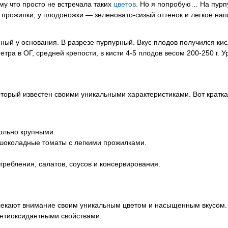
му что просто не встречала таких
цветов
. Но я попробую… На пурп
прожилки, у плодоножки — зеленовато-сизый оттенок и легкое на
й у основания. В разрезе пурпурный. Вкус плодов получился кис
тра в ОГ, средней крепости, в кисти 4-5 плодов весом 200-250 г. 
 который известен своими уникальными характеристиками. Вот крат
ольно крупными.
-шоколадные томаты с легкими прожилками.
требления, салатов, соусов и консервирования.
влекают внимание своим уникальным цветом и насыщенным вкусом.
антиоксидантными свойствами.