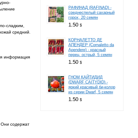
урно-
РАФИНАД (RAFINAD) -
пыление
среднеспелый сахарный
горох, 20 семян
1.50
ло-сладким,
$
Урожай средний.
КОРНАЛЕТТО ДЕ
АПЕНДЕР (Cornaletto da
Apendere) - красный
перец, острый, 5 семян
кая информация
1.50
$
ГНОМ КАЙТИДИД
(DWARF CAITYDID) -
яркий красивый би-колор
из серии Dwarf, 5 семян
1.50
$
 Они содержат