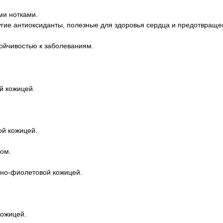
ми нотками.
угие антиоксиданты, полезные для здоровья сердца и предотвращ
ойчивостью к заболеваниям.
й кожицей.
ой кожицей.
сом.
мно-фиолетовой кожицей.
кожицей.