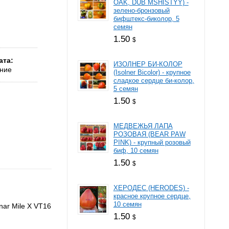
OAK, DUB MSHISTYY) -
зелено-бронзовый
бифштекс-биколор, 5
семян
1.50
$
ата
ИЗОЛНЕР БИ-КОЛОР
ние
(Isolner Bicolor) - крупное
сладкое сердце би-колор,
5 семян
1.50
$
МЕДВЕЖЬЯ ЛАПА
РОЗОВАЯ (BEAR PAW
PINK) - крупный розовый
биф, 10 семян
1.50
$
ХЕРОДЕС (HERODES) -
красное крупное сердце,
10 семян
nar Mile Х VT16
1.50
$