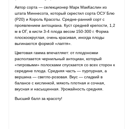
Автор сорта — селекционер Марк МакКаслин из
штата Миннесота, который скрестил сорта ОСУ Блю
(Р20) и Король Красоты. Средне-ранний сорт с
проявлением антоциана. Куст средней крепости, 1,2
м в ОГ, в кисти 3-4 плода весом 150-300 г. Форма
плоскоокруглая, очень красивая, иногда плоды
выгинаются формой «лаптя».
Цветовая гамма впечатляет: от плодоножки
расползается чернильный антоциан, который
«тигровыми» полосками спускается со всех сторон к
середине плода. Средняя часть — пурпурная, а
вершина — светло-розовая. Вкус — сладкий в
балансе с кислинкой, мякоть плотная и сочная,
вкусная и насыщенная. Урожайность средняя.
Высший балл за красоту!