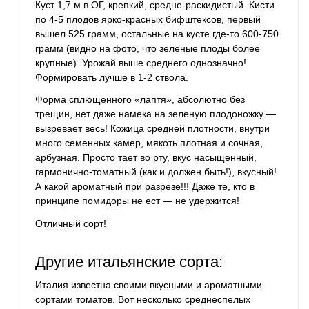
Куст 1,7 м в ОГ, крепкий, средне-раскидистый. Кисти
по 4-5 плодов ярко-красных бифштексов, первый
вышел 525 грамм, остальные на кусте где-то 600-750
грамм (видно на фото, что зеленые плоды более
крупные). Урожай выше среднего однозначно!
Формировать лучше в 1-2 ствола.
Форма сплющенного «лаптя», абсолютно без
трещин, нет даже намека на зеленую плодоножку —
вызревает весь! Кожица средней плотности, внутри
много семенных камер, мякоть плотная и сочная,
арбузная. Просто тает во рту, вкус насыщенный,
гармонично-томатный (как и должен быть!), вкусный!
А какой ароматный при разрезе!!! Даже те, кто в
принципе помидоры не ест — не удержится!
Отличный сорт!
Другие итальянские сорта:
Италия известна своими вкусными и ароматными
сортами томатов. Вот несколько среднеспелых