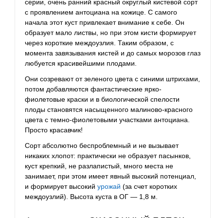
серии, очень ранний красный округлый кистевой сорт
с проявлением антоциана на кожице. С самого
начала этот куст привлекает внимание к себе. Он
образует мало листвы, но при этом кисти формирует
через короткие междоузлия. Таким образом, с
момента завязывания кистей и до самых морозов глаз
любуется красивейшими плодами.
Они созревают от зеленого цвета с синими штрихами,
потом добавляются фантастические ярко-
фиолетовые краски и в биологической спелости
плоды становятся насыщенного малиново-красного
цвета с темно-фиолетовыми участками антоциана.
Просто красавчик!
Сорт абсолютно беспроблемный и не вызывает
никаких хлопот: практически не образует пасынков,
куст крепкий, не разлапистый, много места не
занимает, при этом имеет явный высокий потенциал,
и формирует высокий
урожай
(за счет коротких
междоузлий). Высота куста в ОГ — 1,8 м.