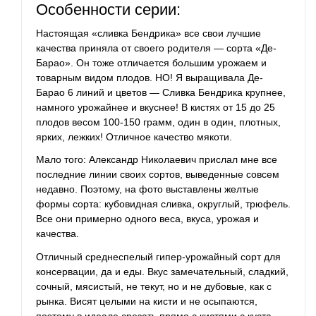
Особенности серии:
Настоящая «сливка Бендрика» все свои лучшие
качества приняла от своего родителя — сорта «Де-
Барао». Он тоже отличается большим урожаем и
товарным видом плодов. НО! Я выращивала Де-
Барао 6 линий и цветов — Сливка Бендрика крупнее,
намного урожайнее и вкуснее! В кистях от 15 до 25
плодов весом 100-150 грамм, один в один, плотных,
ярких, лежких! Отличное качество мякоти.
Мало того: Александр Николаевич прислал мне все
последние линии своих сортов, выведенные совсем
недавно. Поэтому, на фото выставлены желтые
формы сорта: кубовидная сливка, округлый, трюфель.
Все они примерно одного веса, вкуса, урожая и
качества.
Отличный среднеспелый гипер-урожайный сорт для
консервации, да и еды. Вкус замечательный, сладкий,
сочный, мясистый, не текут, но и не дубовые, как с
рынка. Висят целыми на кисти и не осыпаются,
поэтому в идеале срезать прямо с кистями с куста.