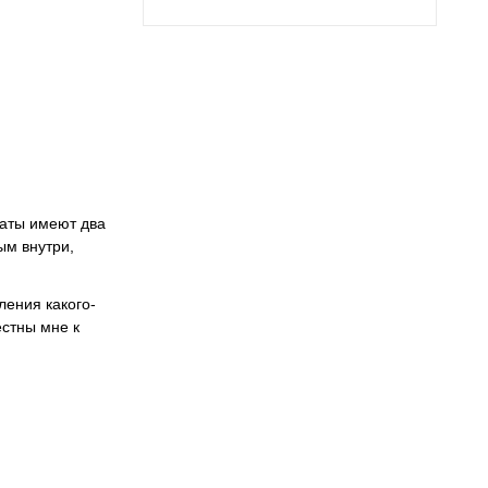
маты имеют два
ым внутри,
ления какого-
естны мне к