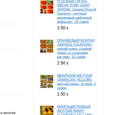
РОЗОВЫЙ ГИГАНТ
ЯВЕНА (PINK GIANT
YAVENA, Gigante Rosa di
Giaveno) - крупный
малиновый рифленый
бифштекс, 10 семян
1.50
$
ОРАНЖЕВЫЙ ФОНТАН
(ORANGE FOUNTAIN) -
ранний очень сладкий
черри со сложными
кистями, 10 семян
1.50
$
ЯМАЙСКИЙ ЖЁЛТЫЙ
(JAMAICAN YELLOW) -
желтый перец, острый, 5
семян
1.50
$
МНОГОЦВЕТКОВЫЙ
ЖЕЛТЫЙ (MANY-
 и многие
FLOWERED YELLOW) -