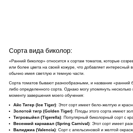
Сорта вида биколор:
«Ранний биколор» относится к сортам томатов, которые созр
или более цвета на своей кожуре, что добавляет интересный 
обычно имея светлую и темную части.
Сорта томатов бывают разнообразными, и название «ранний б
либо определенного сорта. Однако могу упомянуть несколько
моменту завершения моего обучения:
Айс Тигер (Ice Tiger)
: Этот сорт имеет бело-желтую и крас
Золотой тигр (Golden Tiger)
: Плоды этого сорта имеют зо
Тигровыйел (Tigerella)
: Популярный биколорный сорт с к
Весенний карнавал (Spring Carnival)
: Этот сорт имеет ра
Валиджиа (Valencia)
: Сорт с апельсиновой и желтой окраск