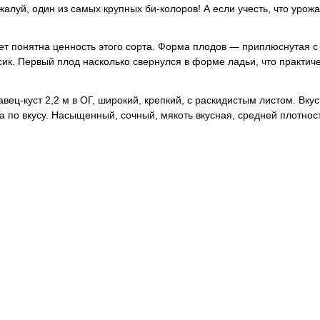
жалуй, один из самых крупных би-колоров! А если учесть, что урожа
нет понятна ценность этого сорта. Форма плодов — приплюснутая с
к. Первый плод насколько свернулся в форме ладьи, что практич
ец-куст 2,2 м в ОГ, широкий, крепкий, с раскидистым листом. Вкус
а по вкусу. Насыщенный, сочный, мякоть вкусная, средней плотнос