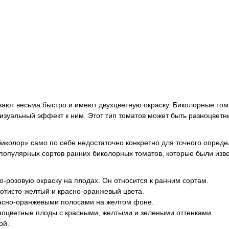
евают весьма быстро и имеют двухцветную окраску. Биколорные то
визуальный эффект к ним. Этот тип томатов может быть разноцветн
иколор» само по себе недостаточно конкретно для точного опреде
 популярных сортов ранних биколорных томатов, которые были изв
но-розовую окраску на плодах. Он относится к ранним сортам.
лотисто-желтый и красно-оранжевый цвета.
расно-оранжевыми полосами на желтом фоне.
зноцветные плоды с красными, желтыми и зелеными оттенками.
ой.