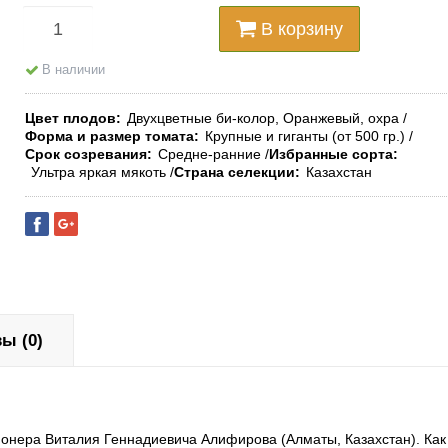
В корзину
В наличии
Цвет плодов
Двухцветные би-колор, Оранжевый, охра
Форма и размер томата
Крупные и гиганты (от 500 гр.)
Срок созревания
Средне-ранние
Избранные сорта
Ультра яркая мякоть
Страна селекции
Казахстан
ы (0)
ионера Виталия Геннадиевича Алифирова (Алматы, Казахстан). Как