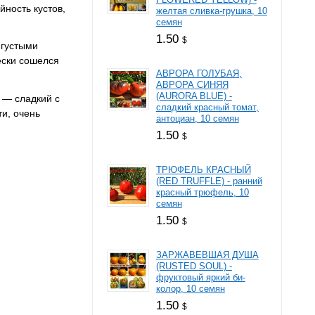
йность кустов,
желтая сливка-грушка, 10
семян
1.50
$
 густыми
ески сошелся
АВРОРА ГОЛУБАЯ,
АВРОРА СИНЯЯ
(AURORA BLUE) -
 — сладкий с
сладкий красный томат,
ти, очень
антоциан, 10 семян
1.50
$
ТРЮФЕЛЬ КРАСНЫЙ
(RED TRUFFLE) - ранний
красный трюфель, 10
семян
1.50
$
ЗАРЖАВЕВШАЯ ДУША
(RUSTED SOUL) -
фруктовый яркий би-
колор, 10 семян
1.50
$