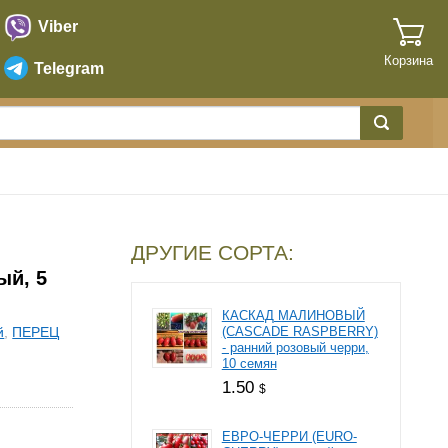
Viber
Корзина
Telegram
ДРУГИЕ СОРТА:
ый, 5
КАСКАД МАЛИНОВЫЙ
й
,
ПЕРЕЦ
(CASCADE RASPBERRY)
- ранний розовый черри,
10 семян
1.50
$
ЕВРО-ЧЕРРИ (EURO-