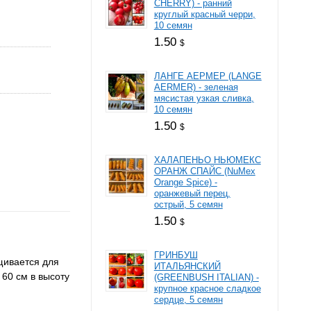
CHERRY) - ранний
круглый красный черри,
10 семян
1.50
$
ЛАНГЕ АЕРМЕР (LANGE
AERMER) - зеленая
мясистая узкая сливка,
10 семян
1.50
$
ХАЛАПЕНЬО НЬЮМЕКС
ОРАНЖ СПАЙС (NuMex
Orange Spice) -
оранжевый перец,
острый, 5 семян
1.50
$
ГРИНБУШ
щивается для
ИТАЛЬЯНСКИЙ
 60 см в высоту
(GREENBUSH ITALIAN) -
крупное красное сладкое
сердце, 5 семян