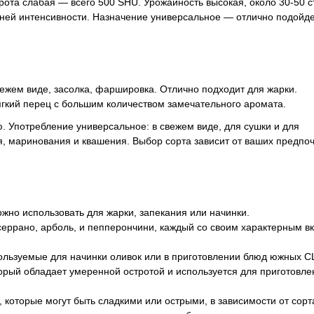
трота слабая — всего 500 SHU. Урожайность высокая, около 30-50 с
дней интенсивности. Назначение универсальное — отлично подойде
ежем виде, засолка, фаршировка. Отлично подходит для жарки.
ягкий перец с большим количеством замечательного аромата.
 Употребление универсальное: в свежем виде, для сушки и для
ля, маринования и квашения.
Выбор сорта зависит от ваших предпоч
жно использовать для жарки, запекания или начинки.
 серрано, арболь, и пепперончини, каждый со своим характерным в
ользуемые для начинки оливок или в приготовлении блюд южных 
орый обладает умеренной остротой и используется для приготовле
 которые могут быть сладкими или острыми, в зависимости от сорт