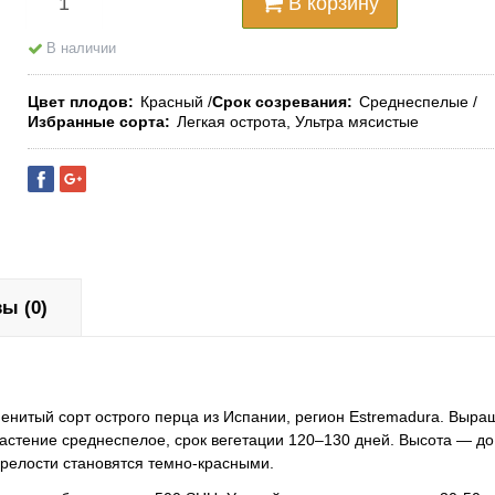
В корзину
В наличии
Цвет плодов
Красный
Срок созревания
Среднеспелые
Избранные сорта
Легкая острота, Ультра мясистые
ы (0)
менитый сорт острого перца из Испании, регион Estremadura. Выра
Растение среднеспелое, срок вегетации 120–130 дней. Высота — до
 зрелости становятся темно-красными.