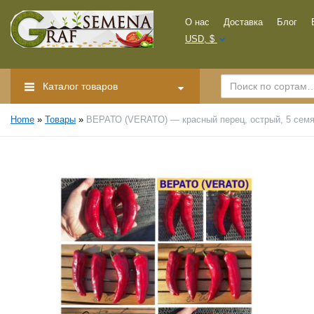
О нас
Доставка
Блог
USD, $
Каталог товаров
Home
»
Товары
»
ВЕРАТО (VERATO) — красный перец, острый, 5 сем