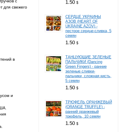
тручков с
1.50
$
т для свежего
СЕРДЦЕ УКРАИНЫ
АЗОВ (HEART OF
UKRAINE AZOV) -
пестрое сердце-сливка, 5
семян
1.50
$
ТАНЦУЮЩИЕ ЗЕЛЕНЫЕ
тений в
ПАЛЬЧИКИ (Dancing
Green Fingers) - ранние
зеленые сливки-
пальчики, сложная кисть,
5 семян
1.50
$
кусом и
ТРЮФЕЛЬ ОРАНЖЕВЫЙ
(ORANGE TRUFFLE) -
США.
ранний оранжевый
ния
трюфель, 10 семян
1.50
$
а.