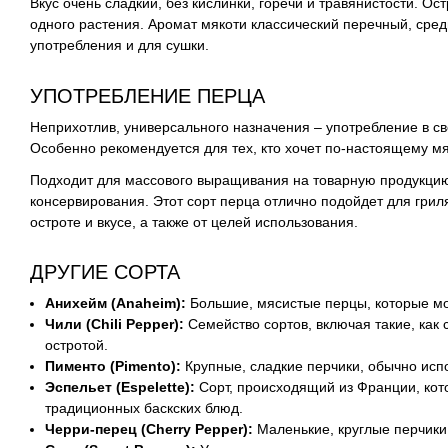
Вкус очень сладкий, без кислинки, горечи и травянистости. Ос
одного растения. Аромат мякоти классический перечный, сре
употребления и для сушки.
УПОТРЕБЛЕНИЕ ПЕРЦА
Неприхотлив, универсального назначения – употребление в св
Особенно рекомендуется для тех, кто хочет по-настоящему м
Подходит для массового выращивания на товарную продукцию.
консервирования. Этот сорт перца отлично подойдет для гри
остроте и вкусе, а также от целей использования.
ДРУГИЕ СОРТА
Анихейм (Anaheim):
Большие, мясистые перцы, которые мо
Чили (Chili Pepper):
Семейство сортов, включая такие, как
остротой.
Пименто (Pimento):
Крупные, сладкие перчики, обычно исп
Эспельет (Espelette):
Сорт, происходящий из Франции, кот
традиционных баскских блюд.
Черри-перец (Cherry Pepper):
Маленькие, круглые перчики,