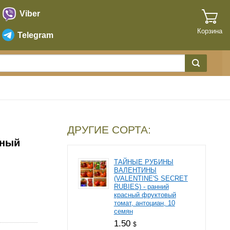
Viber
Корзина
Telegram
ДРУГИЕ СОРТА:
пный
ТАЙНЫЕ РУБИНЫ
ВАЛЕНТИНЫ
(VALENTINE'S SECRET
RUBIES) - ранний
красный фруктовый
томат, антоциан, 10
семян
1.50
$