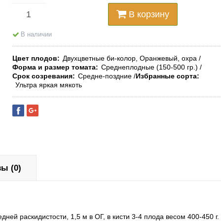
В корзину
В наличии
Цвет плодов
Двухцветные би-колор, Оранжевый, охра
Форма и размер томата
Среднеплодные (150-500 гр.)
Срок созревания
Средне-поздние
Избранные сорта
Ультра яркая мякоть
ы (0)
ей раскидистости, 1,5 м в ОГ, в кисти 3-4 плода весом 400-450 г