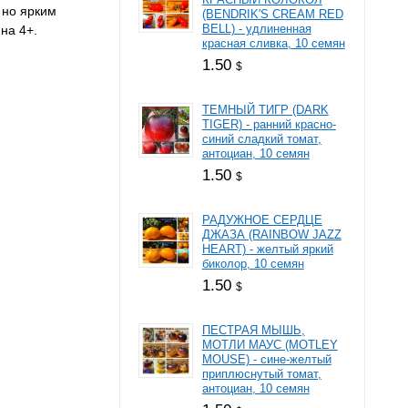
 но ярким
(BENDRIK'S CREAM RED
BELL) - удлиненная
на 4+.
красная сливка, 10 семян
1.50
$
ТЕМНЫЙ ТИГР (DARK
TIGER) - ранний красно-
синий сладкий томат,
антоциан, 10 семян
1.50
$
РАДУЖНОЕ СЕРДЦЕ
ДЖАЗА (RAINBOW JAZZ
HEART) - желтый яркий
биколор, 10 семян
1.50
$
ПЕСТРАЯ МЫШЬ,
МОТЛИ МАУС (MOTLEY
MOUSE) - сине-желтый
приплюснутый томат,
антоциан, 10 семян