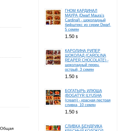
ГНОМ КАРДИНАЛ
МАУРА (Dwarf Maura’s
Cardinal) - шоколадный
бифштекс из серии Dwarf,
5 семян
1.50
$
КАРОЛИНА РИПЕР
ШОКОЛАД (CAROLINA
REAPER CHOCOLATE) -
шоколадный перец,
острый, 3 семян
1.50
$
БОГАТЫРЬ ИЛЮША
(BOGATYR ILYUSHA
(cream) - красная пестрая
сливка, 10 семян
1.50
$
СЛИВКА БЕНДРИКА
. Общая
КРАСНЫЙ КОЛОКОЛ