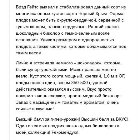
Брэд Гейтс выявил и стабилизировал данный сорт из
многочисленных кустов сорта Черный Крым. Форма
плодов может быть округло-сердечной, сердечной с
тупым концом, плоско-сердечные. Ранний красно-
шоколадный биколор с темно-зеленым возле
основания. Удивил размером и однородностью
плодов, а также кистями, которые обламываются под
таким весом.
Лично я встречала немного «шоколадок», которые
были супер-урожайными. Может раньше мне не
везло. Куст этого сорта мощный, крепкий, 1,6 м в ОГ,
плоды один в один, весом 350-500 г, урожай
действительно оказался высоким. Вкус просто
покорил: очень сладкие, просто медовый биколор.
Запах с насыщенным томатным ароматом, очень
сочные и вкусные!
Высший балл за гипер-урожай! Высший балл за ВКУС!
Один из самых сладких шоколадных би-колоров в
моей коллекции! Рекомендую!