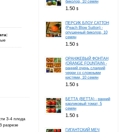
биколор, 10 семян
1.50
$
ПЕРСИК БЛОУ САТТОН
(Peach Blow Sutton) -
опушенный биколор, 10
ата
семян
лые
1.50
$
ОРАНЖЕВЫЙ ФОНТАН
(ORANGE FOUNTAIN) -
ранний очень сладкий
черри со сложными
кистями, 10 семян
1.50
$
БЕТТА (BЕТТА) - ранний
карликовый томат, 5
семян
1.50
$
сти 3-4 плода
В разрезе
ГИГАНТСКИЙ МЕЧ