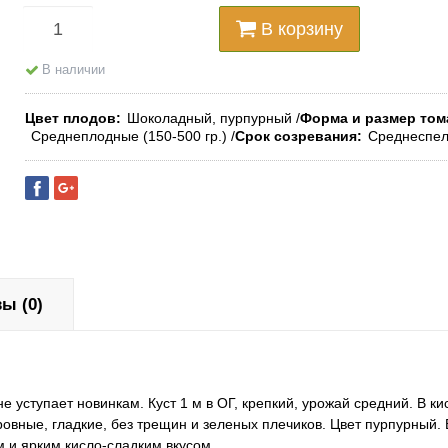
В корзину
В наличии
Цвет плодов
Шоколадный, пурпурный
Форма и размер том
Среднеплодные (150-500 гр.)
Срок созревания
Среднеспе
ы (0)
уступает новинкам. Куст 1 м в ОГ, крепкий, урожай средний. В ки
овные, гладкие, без трещин и зеленых плечиков. Цвет пурпурный. 
и ярким кисло-сладким вкусом.