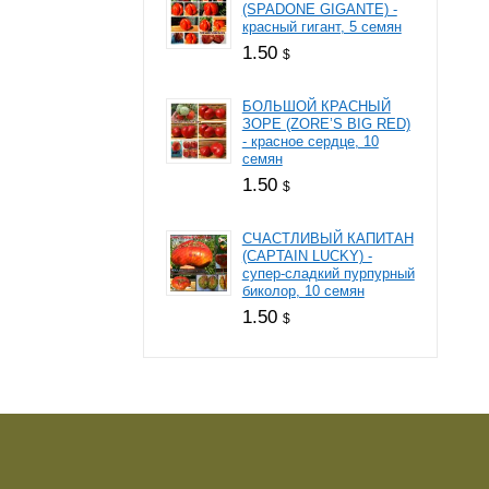
(SPADONE GIGANTE) -
красный гигант, 5 семян
1.50
$
БОЛЬШОЙ КРАСНЫЙ
ЗОРЕ (ZORE’S BIG RED)
- красное сердце, 10
семян
1.50
$
СЧАСТЛИВЫЙ КАПИТАН
(СAPTAIN LUCKY) -
супер-сладкий пурпурный
биколор, 10 семян
1.50
$