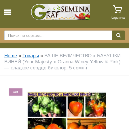
Корзина
Home
»
Товары
»
ВАШЕ ВЕЛИЧЕСТВО х БАБУШКИ
ВИНЕЙ (Your Majesty x Granna Winey Yellow & Pink)
— сладкое сердце биколор, 5 семян
Хит