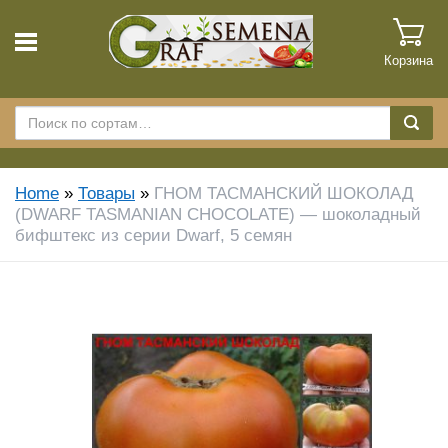
Корзина
Home
»
Товары
»
ГНОМ ТАСМАНСКИЙ ШОКОЛАД
(DWARF TASMANIAN CHOCOLATE) — шоколадный
бифштекс из серии Dwarf, 5 семян