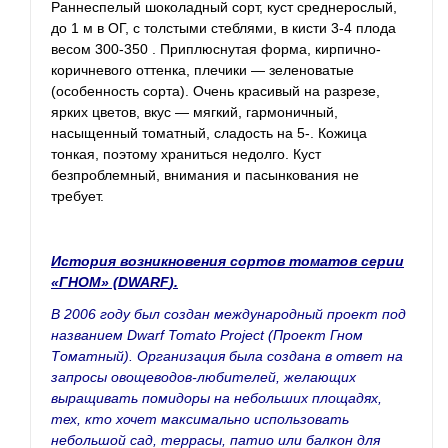
Раннеспелый шоколадный сорт, куст среднерослый,
до 1 м в ОГ, с толстыми стеблями, в кисти 3-4 плода
весом 300-350 . Приплюснутая форма, кирпично-
коричневого оттенка, плечики — зеленоватые
(особенность сорта). Очень красивый на разрезе,
ярких цветов, вкус — мягкий, гармоничный,
насыщенный томатный, сладость на 5-. Кожица
тонкая, поэтому храниться недолго. Куст
безпроблемный, внимания и пасынкования не
требует.
История возникновения сортов томатов серии
«ГНОМ» (DWARF
)
.
В 2006 году был создан международный проект под
названием Dwarf Tomato Project (Проект Гном
Томатный). Организация была создана в ответ на
запросы овощеводов-любителей, желающих
выращивать помидоры на небольших площадях,
тех, кто хочет максимально использовать
небольшой сад, террасы, патио или балкон для