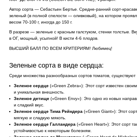
Автор сорта — Себастьен Бертье. Средне-ранний сорт-красаве
зеленый (в полной спелости —
оливковый
), на котором проя
весом 70-100 г, иногда до 150 г.
В разрезе — зеленые с красным галстуком, стенки толстые. Вк
в ОГ, мощный, усыпной! В кисти 4-6 плодов.
ВЫСШИЙ БАЛЛ ПО ВСЕМ КРИТЕРИЯМ! Любимец!
Зеленые сорта в виде сердца:
Среди множества разнообразных сортов томатов, существуют
Зеленое сердце
(«Green Zebra»): Этот сорт известен сво
и уникальная внешность.
Зеленое детище
(«Green Envy»): Это одно из новых направ
и сладкий вкус.
Зеленое сердце Тима Рейндера
(«Green Giant»): Этот со
мягкую и сладкую мякоть.
Зеленое сердце Галландера
(«Green Heart»): Этот сорт 
устойчивостью к некоторым болезням.
Зеленое сердце де Мицулевиц
(«Green Heart de Michalov