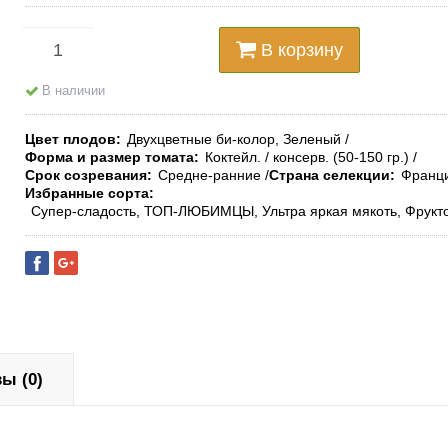
В корзину
В наличии
Цвет плодов
Двухцветные би-колор, Зеленый
Форма и размер томата
Коктейл. / консерв. (50-150 гр.)
Срок созревания
Средне-ранние
Страна селекции
Франц
Избранные сорта
Супер-сладость, ТОП-ЛЮБИМЦЫ, Ультра яркая мякоть, Фрукто
ы (0)