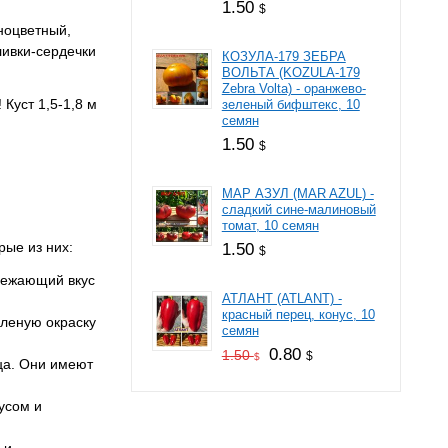
1.50
$
ноцветный,
ливки-сердечки
КОЗУЛА-179 ЗЕБРА
ВОЛЬТА (KOZULA-179
Zebra Volta) - оранжево-
Куст 1,5-1,8 м
зеленый бифштекс, 10
семян
1.50
$
МАР АЗУЛ (MAR AZUL) -
сладкий сине-малиновый
томат, 10 семян
ые из них:
1.50
$
свежающий вкус
АТЛАНТ (ATLANT) -
красный перец, конус, 10
еленую окраску
семян
0.80
1.50
$
$
ца. Они имеют
усом и
 и