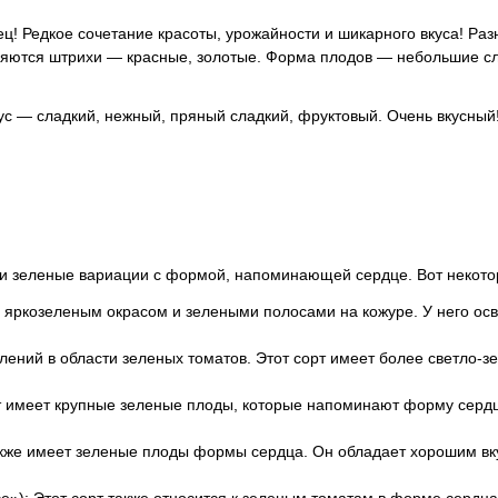
ц! Редкое сочетание красоты, урожайности и шикарного вкуса! Раз
вляются штрихи — красные, золотые. Форма плодов — небольшие с
ус — сладкий, нежный, пряный сладкий, фруктовый. Очень вкусный! 
 и зеленые вариации с формой, напоминающей сердце. Вот некотор
им яркозеленым окрасом и зелеными полосами на кожуре. У него о
лений в области зеленых томатов. Этот сорт имеет более светло-з
рт имеет крупные зеленые плоды, которые напоминают форму серд
также имеет зеленые плоды формы сердца. Он обладает хорошим вк
ce»): Этот сорт также относится к зеленым томатам в форме сердца