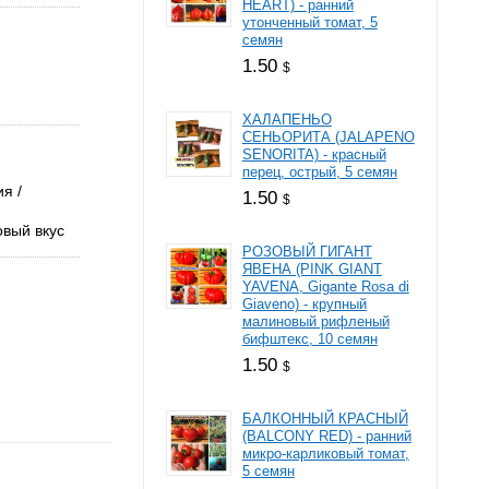
HEART) - ранний
утонченный томат, 5
семян
1.50
$
ХАЛАПЕНЬО
СЕНЬОРИТА (JALAPENO
SENORITA) - красный
перец, острый, 5 семян
ия
1.50
$
вый вкус
РОЗОВЫЙ ГИГАНТ
ЯВЕНА (PINK GIANT
YAVENA, Gigante Rosa di
Giaveno) - крупный
малиновый рифленый
бифштекс, 10 семян
1.50
$
БАЛКОННЫЙ КРАСНЫЙ
(BALCONY RED) - ранний
микро-карликовый томат,
5 семян