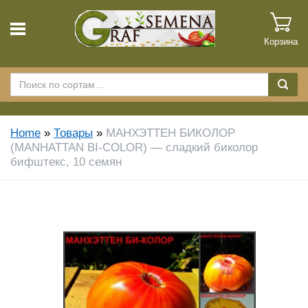
Корзина
Home
»
Товары
»
МАНХЭТТЕН БИКОЛОР
(MANHATTAN BI-COLOR) — сладкий биколор
бифштекс, 10 семян