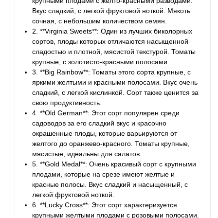
крупными плодами с желто-красными разводами.
Вкус сладкий, с легкой фруктовой ноткой. Мякоть
сочная, с небольшим количеством семян.
2. **Virginia Sweets**: Один из лучших биколорных
сортов, плоды которых отличаются насыщенной
сладостью и плотной, мясистой текстурой. Томаты
крупные, с золотисто-красными полосами.
3. **Big Rainbow**: Томаты этого сорта крупные, с
яркими желтыми и красными полосами. Вкус очень
сладкий, с легкой кислинкой. Сорт также ценится за
свою продуктивность.
4. **Old German**: Этот сорт популярен среди
садоводов за его сладкий вкус и красочно
окрашенные плоды, которые варьируются от
желтого до оранжево-красного. Томаты крупные,
мясистые, идеальны для салатов.
5. **Gold Medal**: Очень красивый сорт с крупными
плодами, которые на срезе имеют желтые и
красные полосы. Вкус сладкий и насыщенный, с
легкой фруктовой ноткой.
6. **Lucky Cross**: Этот сорт характеризуется
крупными желтыми плодами с розовыми полосами.