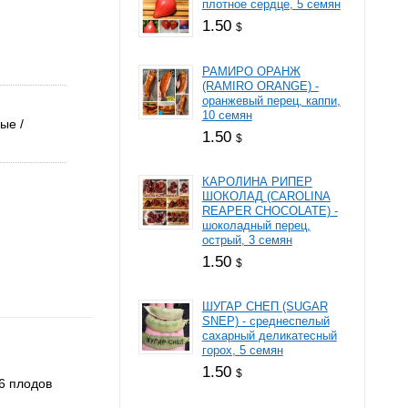
плотное сердце, 5 семян
1.50
$
РАМИРО ОРАНЖ
(RAMIRO ORANGE) -
оранжевый перец, каппи,
10 семян
лые
1.50
$
КАРОЛИНА РИПЕР
ШОКОЛАД (CAROLINA
REAPER CHOCOLATE) -
шоколадный перец,
острый, 3 семян
1.50
$
ШУГАР СНЕП (SUGAR
SNEP) - среднеспелый
сахарный деликатесный
горох, 5 семян
1.50
$
 6 плодов