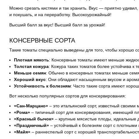
Можно срезать кистями и так хранить. Вкус — приятно удивил
и покушать, и на переработку. Высокоурожайный!
Высший балл за вкус! Высший балл за урожай!
КОНСЕРВНЫЕ СОРТА
Такие томаты специально выведены для того, чтобы хорошо со
Плотная мякоть
: Консервные томаты имеют меньше жидкос
Толстая кожура
: Кожура таких томатов более устойчива к
Меньше семян
: Обычно в консервных томатах меньше семян
Хороший вкус
: Они обладают насыщенным вкусом и арома
Устойчивость к болезням
: Часто такие сорта имеют хоро
Вот несколько популярных сортов для консервирования:
«Сан-Марцано»
– это итальянский сорт, известный своими
«Рома»
– типичный сорт для консервирования, имеющий пл
«Красный бычок»
– крупные мясистые плоды, идеальные дл
«Праздничный»
– устойчивый к болезням сорт с плотными
«Майя»
– раннеспелый сорт с хорошей транспортабельност