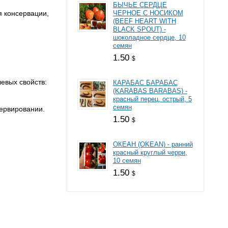
БЫЧЬЕ СЕРДЦЕ
я консервации,
ЧЕРНОЕ С НОСИКОМ
(BEEF HEART WITH
BLACK SPOUT) -
шоколадное сердце, 10
семян
1.50
$
евых свойств:
КАРАБАС БАРАБАС
(KARABAS BARABAS) -
красный перец, острый, 5
семян
сервировании.
1.50
$
ОКЕАН (OKEAN) - ранний
красный круглый черри,
10 семян
1.50
$