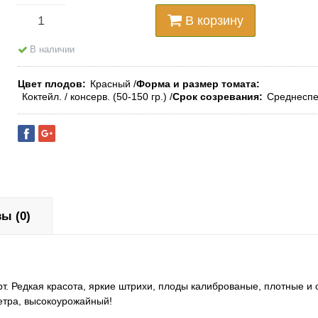
В корзину
В наличии
Цвет плодов
Красный
Форма и размер томата
Коктейл. / консерв. (50-150 гр.)
Срок созревания
Среднесп
ы (0)
рт
. Редкая красота, яркие штрихи, плоды калиброваные, плотные и 
етра, высокоурожайный!