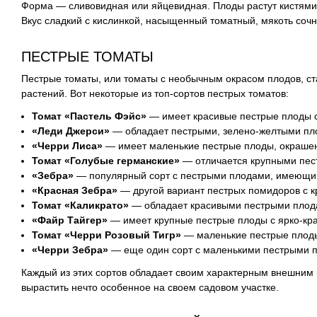
Форма — сливовидная или яйцевидная. Плоды растут кистями п
Вкус сладкий с кислинкой, насыщенный томатный, мякоть соч
ПЕСТРЫЕ ТОМАТЫ
Пестрые томаты, или томаты с необычным окрасом плодов, с
растений. Вот некоторые из топ-сортов пестрых томатов:
Томат «Пастель Фэйс»
— имеет красивые пестрые плоды с 
«Леди Джерси»
— обладает пестрыми, зелено-желтыми пл
«Черри Лиса»
— имеет маленькие пестрые плоды, окрашен
Томат «Голубые германские»
— отличается крупными пес
«Зебра»
— популярный сорт с пестрыми плодами, имеющим
«Красная Зебра»
— другой вариант пестрых помидоров с 
Томат «Каликрато»
— обладает красивыми пестрыми плод
«Файр Тайгер»
— имеет крупные пестрые плоды с ярко-кр
Томат «Черри Розовый Тигр»
— маленькие пестрые плоды
«Черри Зебра»
— еще один сорт с маленькими пестрыми 
Каждый из этих сортов обладает своим характерным внешним в
вырастить нечто особенное на своем садовом участке.