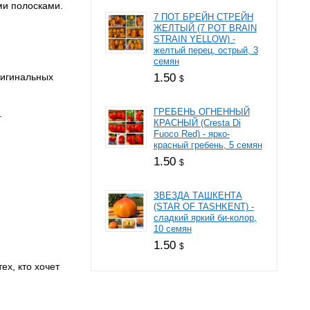
ми полосками.
7 ПОТ БРЕЙН СТРЕЙН
ЖЕЛТЫЙ (7 РОТ BRAIN
STRAIN YELLOW) -
желтый перец, острый, 3
семян
ригинальных
1.50
$
ГРЕБЕНЬ ОГНЕННЫЙ
.
КРАСНЫЙ (Cresta Di
Fuoco Red) - ярко-
красный гребень, 5 семян
1.50
$
ЗВЕЗДА ТАШКЕНТА
(STAR OF TASHKENT) -
сладкий яркий би-колор,
10 семян
1.50
$
ех, кто хочет