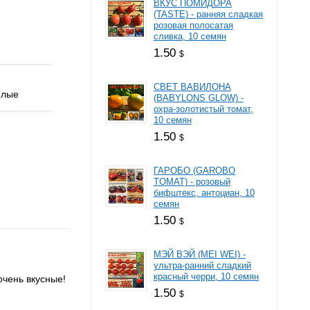
ВКУС ПОМИДОРА
(TASTE) - ранняя сладкая
розовая полосатая
сливка, 10 семян
1.50
$
СВЕТ ВАВИЛОНА
елые
(BABYLONS GLOW) -
охра-золотистый томат,
10 семян
1.50
$
ГАРОБО (GAROBO
TOMAT) - розовый
бифштекс, антоциан, 10
семян
1.50
$
МЭЙ ВЭЙ (MEI WEI) -
ультра-ранний сладкий
красный черри, 10 семян
очень вкусные!
1.50
$