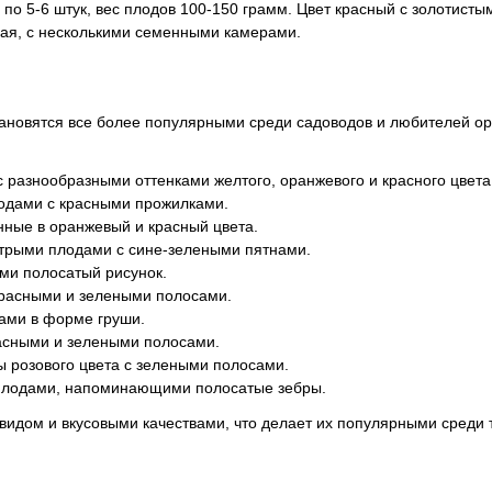
о 5-6 штук, вес плодов 100-150 грамм. Цвет красный с золотисты
ная, с несколькими семенными камерами.
тановятся все более популярными среди садоводов и любителей о
разнообразными оттенками желтого, оранжевого и красного цвета
одами с красными прожилками.
ные в оранжевый и красный цвета.
трыми плодами с сине-зелеными пятнами.
и полосатый рисунок.
красными и зелеными полосами.
ами в форме груши.
асными и зелеными полосами.
 розового цвета с зелеными полосами.
плодами, напоминающими полосатые зебры.
идом и вкусовыми качествами, что делает их популярными среди т