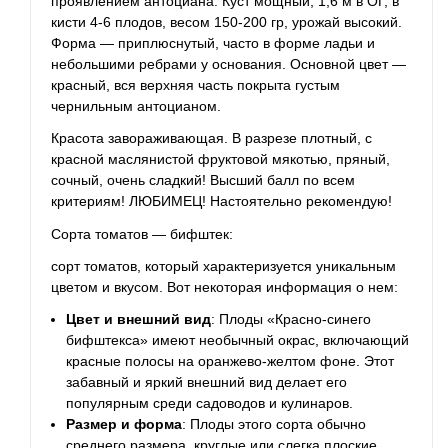
проявлением антоциана. Куст мощный, 1,6 м в ОГ, в
кисти 4-6 плодов, весом 150-200 гр, урожай высокий.
Форма — приплюснутый, часто в форме ладьи и
небольшими ребрами у основания. Основной цвет —
красный, вся верхняя часть покрыта густым
чернильным антоцианом.
Красота завораживающая. В разрезе плотный, с
красной маслянистой фруктовой мякотью, пряный,
сочный, очень сладкий! Высший балл по всем
критериям! ЛЮБИМЕЦ! Настоятельно рекомендую!
Сорта томатов — бифштек:
сорт томатов, который характеризуется уникальным
цветом и вкусом. Вот некоторая информация о нем:
Цвет и внешний вид
: Плоды «Красно-синего
бифштекса» имеют необычный окрас, включающий
красные полосы на оранжево-желтом фоне. Этот
забавный и яркий внешний вид делает его
популярным среди садоводов и кулинаров.
Размер и форма
: Плоды этого сорта обычно
среднего размера, круглые или слегка плоские.