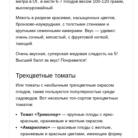
метра в ОГ, в кисти 6-7 плодов весом 100-120 грамм,
высокоурожайный.
Мякоть в разрезе красивая, насыщенных цветов,
бронзово-изумрудная, с толстыми
стенками
и
крупными семенными камерами. Вкус — удивил:
очень сочный, мясистый, с фруктовой ноткой,
тающий.
Очень вкусная, суперская медовая сладость на 5!
Высший балл за вкус! Понравился!
Трехцветные томаты
Или томаты с необычным трехцветным окрасом
плодов, также пользуются популярностью среди
садоводов. Вот несколько топ-сортов трехцветных
томатов:
Томат «Триколор»
— крупные плоды с ярко-
красным, оранжевым и желтым окрасом.
«Амариллис»
— красивые плоды с желтым,
оранжевым и красным цветами, имеющие форму