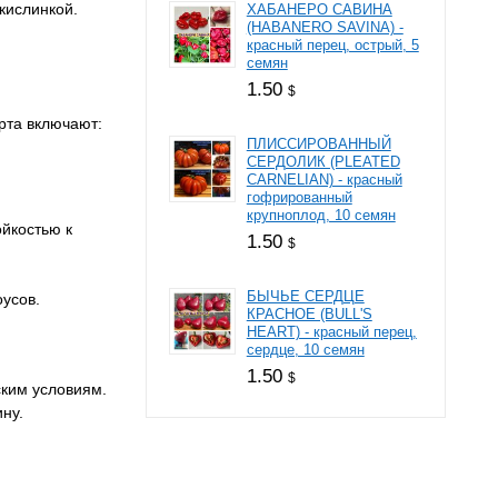
кислинкой.
ХАБАНЕРО САВИНА
(HABANERO SAVINA) -
красный перец, острый, 5
семян
1.50
$
рта включают:
ПЛИССИРОВАННЫЙ
СЕРДОЛИК (PLEATED
CARNELIAN) - красный
гофрированный
крупноплод, 10 семян
ойкостью к
1.50
$
БЫЧЬЕ СЕРДЦЕ
оусов.
КРАСНОЕ (BULL'S
HEART) - красный перец,
сердце, 10 семян
1.50
$
ским условиям.
ну.