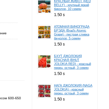
КРАСНЫЙ ЖИВОТ (RED
BELLY) - крупный яркий
биколор, 10 семян
1.50
$
АТОМНАЯ ВИНОГРАДА
БРЭДА (Brad's Atomic
нние
Grape) - пестрая сливка
би-колор, 5 семян
1.50
$
БХУТ ДЖОЛОКИЯ
КРАСНАЯ (BHUT
JOLOKIA RED) - красный
перец, острый, 3 семян
1.50
$
НАГА ДЖОЛОКИЯ (NAGA
JOLOKIA) - красный
перец, острый, 3 семян
весом 600-650
1.50
$