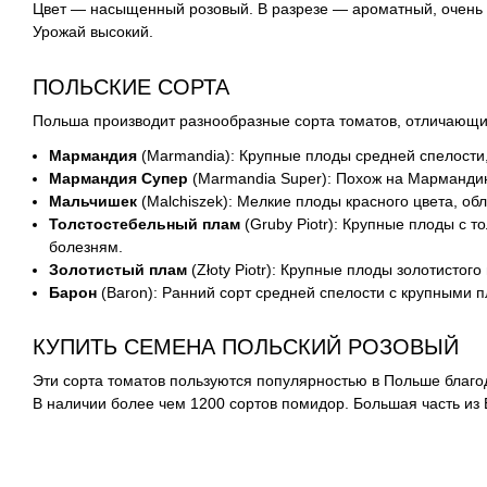
Цвет — насыщенный розовый. В разрезе — ароматный, очень
Урожай высокий.
ПОЛЬСКИЕ СОРТА
Польша производит разнообразные сорта томатов, отличающи
Мармандия
(Marmandia): Крупные плоды средней спелости,
Мармандия Супер
(Marmandia Super): Похож на Мармандию
Мальчишек
(Malchiszek): Мелкие плоды красного цвета, об
Толстостебельный плам
(Gruby Piotr): Крупные плоды с 
болезням.
Золотистый плам
(Złoty Piotr): Крупные плоды золотисто
Барон
(Baron): Ранний сорт средней спелости с крупными 
КУПИТЬ СЕМЕНА ПОЛЬСКИЙ РОЗОВЫЙ
Эти сорта томатов пользуются популярностью в Польше благо
В наличии более чем 1200 сортов помидор. Большая часть из 