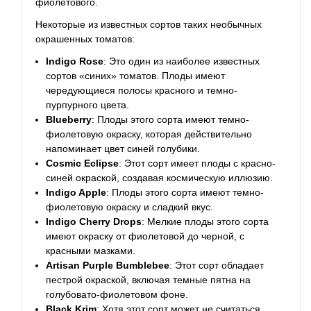
фиолетового.
Некоторые из известных сортов таких необычных
окрашенных томатов:
Indigo Rose
: Это один из наиболее известных
сортов «синих» томатов. Плоды имеют
чередующиеся полосы красного и темно-
пурпурного цвета.
Blueberry
: Плоды этого сорта имеют темно-
фиолетовую окраску, которая действительно
напоминает цвет синей голубики.
Cosmic Eclipse
: Этот сорт имеет плоды с красно-
синей окраской, создавая космическую иллюзию.
Indigo Apple
: Плоды этого сорта имеют темно-
фиолетовую окраску и сладкий вкус.
Indigo Cherry Drops
: Мелкие плоды этого сорта
имеют окраску от фиолетовой до черной, с
красными мазками.
Artisan Purple Bumblebee
: Этот сорт обладает
пестрой окраской, включая темные пятна на
голубовато-фиолетовом фоне.
Black Krim
: Хотя этот сорт может не считаться