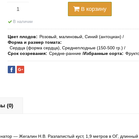
В корзину
В наличии
Цвет плодов
Розовый, малиновый, Синий (антоциан)
Форма и размер томата
Сердца (форма сердца), Среднеплодные (150-500 гр.)
Срок созревания
Средне-ранние
Избранные сорта
Фрукто
ы (0)
атор — Жегалин Н.В. Разлапистый куст, 1,9 метров в ОГ, длинный л