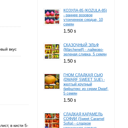
КОЗУЛА-85 (KOZULA-85)
- раннее розовое
утонченное сердце, 10
семян
1.50
$
СКАЗОЧНЫЙ ЭЛЬФ
вый вкус
(Märchenelf) - лаймово-
зеленая сливка, 5 семян
1.50
$
ГНОМ СЛАДКАЯ СЬЮ
(DWARF SWEET SUE) -
желтый крупный
бифштекс из серии Dwarf,
5 семян
1.50
$
СЛАДКАЯ КАРАМЕЛЬ
СОФИИ (Sweet Caramel
Sofia) - сладкое
ист, в кисти 5-
утонченное сердце