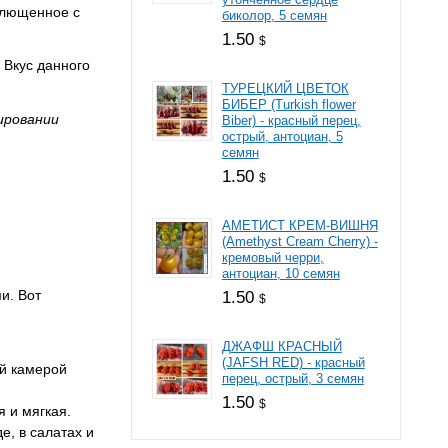
сплющенное с
биколор, 5 семян
1.50
$
 Вкус данного
ТУРЕЦКИЙ ЦВЕТОК
БИБЕР (Turkish flower
ировании
Biber) - красный перец,
острый, антоциан, 5
семян
1.50
$
АМЕТИСТ КРЕМ-ВИШНЯ
(Amethyst Cream Cherry) -
кремовый черри,
антоциан, 10 семян
и. Вот
1.50
$
ДЖАФШ КРАСНЫЙ
(JAFSH RED) - красный
й камерой
перец, острый, 3 семян
1.50
$
я и мягкая.
е, в салатах и