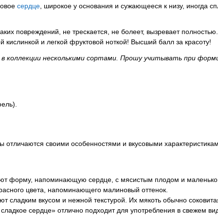
новое
сердце
, широкое у основания и сужающееся к низу, иногда 
ких повреждений, не трескается, не болеет, вызревает полностью.
й кислинкой и легкой фруктовой ноткой! Высший балл за красоту!
 в коллекции несколькими сортами. Прошу учитывать при форм
ель).
аты отличаются своими особенностями и вкусовыми характеристикам
еют форму, напоминающую сердце, с мясистым плодом и маленько
 красного цвета, напоминающего малиновый оттенок.
ают сладким вкусом и нежной текстурой. Их мякоть обычно соковита
е сладкое сердце» отлично подходит для употребления в свежем вид