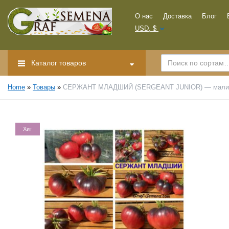
О нас
Доставка
Блог
USD, $
Каталог товаров
Home
»
Товары
»
СЕРЖАНТ МЛАДШИЙ (SERGEANT JUNIOR) — малинов
Хит