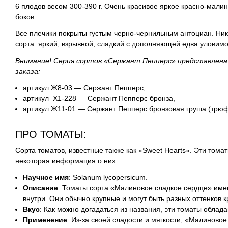
6 плодов весом 300-390 г. Очень красивое яркое красно-мали
боков.
Все плечики покрыты густым черно-чернильным антоциан. Ника
сорта: яркий, взрывной, сладкий с дополняющей едва уловимо
Внимание! Серия сортов «Сержант Пепперс» представлена
заказа:
артикул Ж8-03 — Сержант Пепперс,
aртикул Х1-228 — Сержант Пепперс бронза,
артикул Ж11-01 — Сержант Пепперс бронзовая груша (трюф
ПРО ТОМАТЫ:
Сорта томатов, известные также как «Sweet Hearts». Эти том
некоторая информация о них:
Научное имя
: Solanum lycopersicum.
Описание
: Томаты сорта «Малиновое сладкое сердце» им
внутри. Они обычно крупные и могут быть разных оттенков
Вкус
: Как можно догадаться из названия, эти томаты облад
Применение
: Из-за своей сладости и мягкости, «Малиново