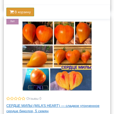
В корзину
Хит
Отзывы 0
СЕРДЦЕ МИЛЫ (MILA’S HEART) — сладкое утонченное
сердце биколор, 5 семян