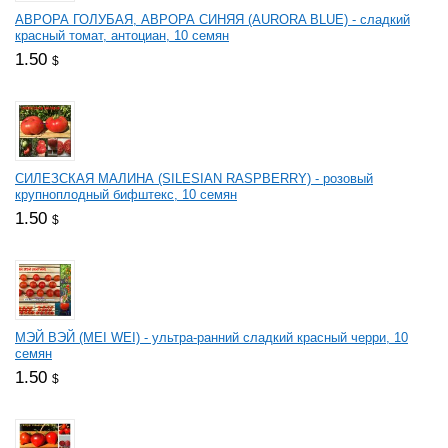
АВРОРА ГОЛУБАЯ, АВРОРА СИНЯЯ (AURORA BLUE) - сладкий
красный томат, антоциан, 10 семян
1.50
$
СИЛЕЗСКАЯ МАЛИНА (SILESIAN RASPBERRY) - розовый
крупноплодный бифштекс, 10 семян
1.50
$
МЭЙ ВЭЙ (MEI WEI) - ультра-ранний сладкий красный черри, 10
семян
1.50
$