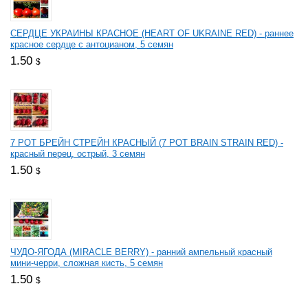
СЕРДЦЕ УКРАИНЫ КРАСНОЕ (HEART OF UKRAINE RED) - раннее
красное сердце с антоцианом, 5 семян
1.50
$
7 РОТ БРЕЙН СТРЕЙН КРАСНЫЙ (7 РОТ BRAIN STRAIN RED) -
красный перец, острый, 3 семян
1.50
$
ЧУДО-ЯГОДА (MIRACLE BERRY) - ранний ампельный красный
мини-черри, сложная кисть, 5 семян
1.50
$