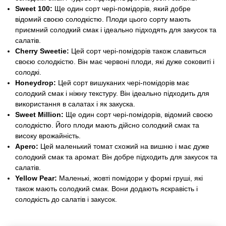
Sweet 100:
Ще один сорт чері-помідорів, який добре
відомий своєю солодкістю. Плоди цього сорту мають
приємний солодкий смак і ідеально підходять для закусок та
салатів.
Cherry Sweetie:
Цей сорт чері-помідорів також славиться
своєю солодкістю. Він має червоні плоди, які дуже соковиті і
солодкі.
Honeydrop:
Цей сорт вишуканих чері-помідорів має
солодкий смак і ніжну текстуру. Він ідеально підходить для
використання в салатах і як закуска.
Sweet Million:
Ще один сорт чері-помідорів, відомий своєю
солодкістю. Його плоди мають дійсно солодкий смак та
високу врожайність.
Apero:
Цей маленький томат схожий на вишню і має дуже
солодкий смак та аромат. Він добре підходить для закусок та
салатів.
Yellow Pear:
Маленькі, жовті помідори у формі груші, які
також мають солодкий смак. Вони додають яскравість і
солодкість до салатів і закусок.