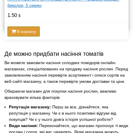
биколор, 5 семян
1.50
$
В корзину
Де можно придбати насіння томатів
Ви можете замовити насіння солодких помідорів онлайн-
магазинах, спеціалізованих на продажу насіння рослин. Перед
замовленням насіння перевірте асортимент і описи сортів на
веб-сайті магазину, а також перевірте умови доставки та ціни.
Обираючи магазин для покупки насіння рослин, важливо
враховувати кілька факторів:
Репутація магазину:
Перш за все, дізнайтеся, яка
репутація у магазину. Чи є в нього позитивні відгуки від
покупців? Чи є у нього довга історія успішної роботи?
Види насіння:
Переконайтеся, що магазин пропонує ті види
рослин і сорти, які вас цікавлять. Деякі магазини можуть