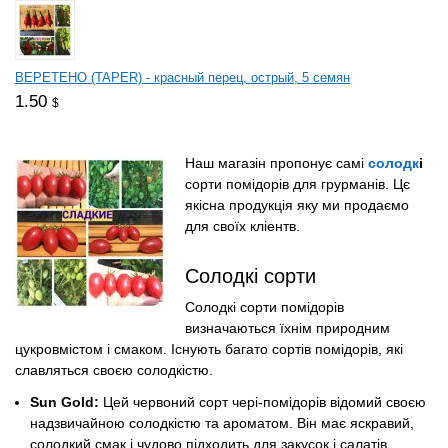
ВЕРЕТЕНО (TAPER) - красный перец, острый, 5 семян
1.50
$
Наш магазін пропонує самі
солодк
і
сорти помідорів для грурманів. Цє
якісна продукція яку ми продаємо
для своїх кліентв.
Солодкі сорти
Солодкі сорти помідорів
визначаються їхнім природним
цукровмістом і смаком. Існують багато сортів помідорів, які
славляться своєю солодкістю.
Sun Gold:
Цей червоний сорт чері-помідорів відомий своєю
надзвичайною солодкістю та ароматом. Він має яскравий,
солодкий смак і чудово підходить для закусок і салатів.