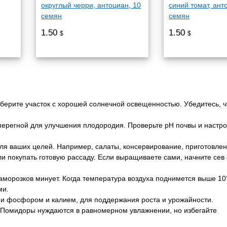
округлый черри, антоциан, 10
синий томат, ант
семян
семян
1.50
1.50
$
$
ерите участок с хорошей солнечной освещенностью. Убедитесь, ч
 перегной для улучшения плодородия. Проверьте pH почвы и настро
ля ваших целей. Например, салаты, консервирование, приготовлен
 покупать готовую рассаду. Если выращиваете сами, начните сев 
 заморозков минует. Когда температура воздуха поднимется выше 10
ми.
и фосфором и калием, для поддержания роста и урожайности.
 Помидоры нуждаются в равномерном увлажнении, но избегайте