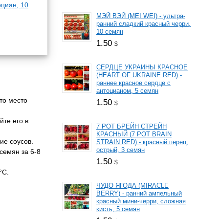
оциан, 10
МЭЙ ВЭЙ (MEI WEI) - ультра-
ранний сладкий красный черри,
10 семян
1.50
$
СЕРДЦЕ УКРАИНЫ КРАСНОЕ
(HEART OF UKRAINE RED) -
раннее красное сердце с
антоцианом, 5 семян
то место
1.50
$
йте его в
7 РОТ БРЕЙН СТРЕЙН
КРАСНЫЙ (7 РОТ BRAIN
ие соусов.
STRAIN RED) - красный перец,
острый, 3 семян
семян за 6-8
1.50
$
°C.
ЧУДО-ЯГОДА (MIRACLE
BERRY) - ранний ампельный
красный мини-черри, сложная
кисть, 5 семян