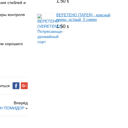
1.50
$
ния стеблей и
еры контроля
ВЕРЕТЕНО (TAPER) - красный
перец, острый, 5 семян
1.50
$
ем хорошего
иться
Вперёд
Н ПОМИДОР
»