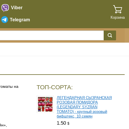
Viber
Корзина
Telegram
ТОП-СОРТА:
 томаты на
ЛЕГЕНДАРНАЯ СЫЗРАНСКАЯ
РОЗОВАЯ ПОМИДОРА
(LEGENDARY SYZRAN
TOMATO) - крупный розовый
бифштекс, 10 семян
1.50
$
йн»,