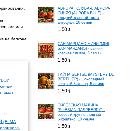
ервирования,
АВРОРА ГОЛУБАЯ, АВРОРА
СИНЯЯ (AURORA BLUE) -
сладкий красный томат,
ов.
антоциан, 10 семян
елеными или
1.50
$
же на балконе.
САН-МАРЦАНО МИНИ (MINI
SAN MARZANO) - ранняя
красная сливка, 5 семян
1.50
$
ТАЙНА БЕРТЬЕ (MYSTERY DE
BERTHIER) - шоколадный
пестрый биколор, 5 семян
1.50
$
СИЛЕЗСКАЯ МАЛИНА
(SILESIAN RASPBERRY) -
вы 0
розовый крупноплодный
бифштекс, 10 семян
Й (ELMA
1.50
$
оранжево-