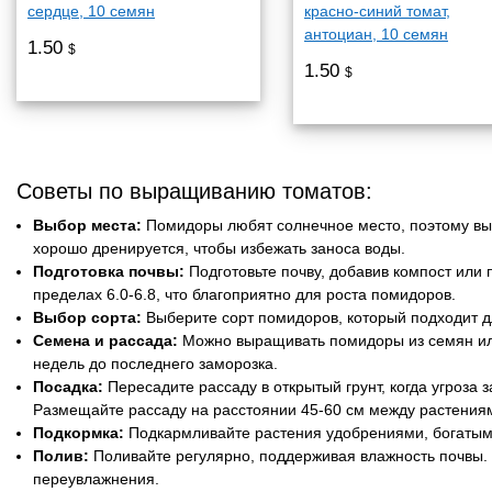
сердце, 10 семян
красно-синий томат,
антоциан, 10 семян
1.50
$
1.50
$
Советы по выращиванию томатов:
Выбор места:
Помидоры любят солнечное место, поэтому выб
хорошо дренируется, чтобы избежать заноса воды.
Подготовка почвы:
Подготовьте почву, добавив компост или
пределах 6.0-6.8, что благоприятно для роста помидоров.
Выбор сорта:
Выберите сорт помидоров, который подходит д
Семена и рассада:
Можно выращивать помидоры из семян или
недель до последнего заморозка.
Посадка:
Пересадите рассаду в открытый грунт, когда угроза
Размещайте рассаду на расстоянии 45-60 см между растения
Подкормка:
Подкармливайте растения удобрениями, богатым
Полив:
Поливайте регулярно, поддерживая влажность почвы.
переувлажнения.