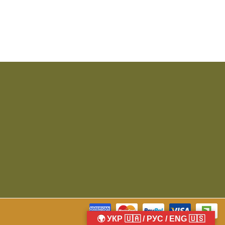
🌍 УКР 🇺🇦 / РУС / ENG 🇺🇸