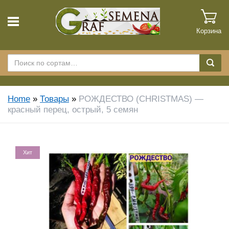
Корзина
Home
»
Товары
»
РОЖДЕСТВО (CHRISTMAS) —
красный перец, острый, 5 семян
Хит